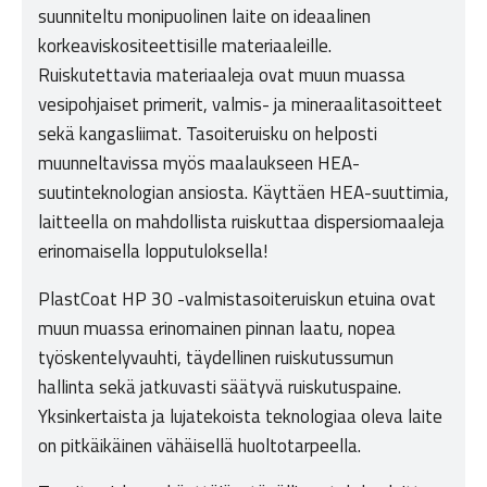
suunniteltu monipuolinen laite on ideaalinen
korkeaviskositeettisille materiaaleille.
Ruiskutettavia materiaaleja ovat muun muassa
vesipohjaiset primerit, valmis- ja mineraalitasoitteet
sekä kangasliimat. Tasoiteruisku on helposti
muunneltavissa myös maalaukseen HEA-
suutinteknologian ansiosta. Käyttäen HEA-suuttimia,
laitteella on mahdollista ruiskuttaa dispersiomaaleja
erinomaisella lopputuloksella!
PlastCoat HP 30 -valmistasoiteruiskun etuina ovat
muun muassa erinomainen pinnan laatu, nopea
työskentelyvauhti, täydellinen ruiskutussumun
hallinta sekä jatkuvasti säätyvä ruiskutuspaine.
Yksinkertaista ja lujatekoista teknologiaa oleva laite
on pitkäikäinen vähäisellä huoltotarpeella.