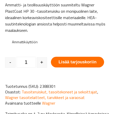
Ammatti- ja teollisuuskäyttöön suunniteltu Wagner
PlastCoat HP 30 -tasoiteruisku on monipuolinen laite,
ideaalinen korkeaviskositeettisille materiaaleille. HEA-
suutinteknologian ansiosta helposti muunneltavissa myös
maalaukseen.
Ammattikäyttöön
Wagner PlastCoat HP 30 määrä
-
+
Lisää tarjouskoriin
Tuotetunnus (SKU):
2388301
Osastot:
Tasoiteruiskut, tasoitekoneet ja sekoittajat
,
Wagner tasoitelaitteet, tarvikkeet ja varaosat
Avainsana tuotteelle
Wagner
Toimitusaika on 1-2 pv tilauksesta. Kiireellisissä tapauksissa