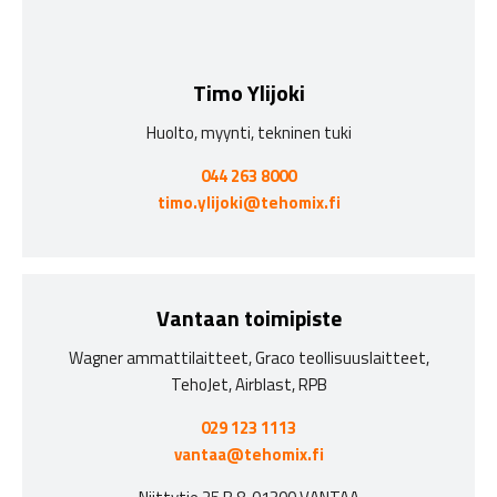
Timo Ylijoki
Huolto, myynti, tekninen tuki
044 263 8000
timo.ylijoki@tehomix.fi
Vantaan toimipiste
Wagner ammattilaitteet, Graco teollisuuslaitteet,
TehoJet, Airblast, RPB
029 123 1113
vantaa@tehomix.fi