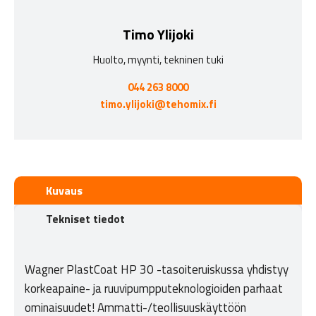
Timo Ylijoki
Huolto, myynti, tekninen tuki
044 263 8000
timo.ylijoki@tehomix.fi
Kuvaus
Tekniset tiedot
Wagner PlastCoat HP 30 -tasoiteruiskussa yhdistyy
korkeapaine- ja ruuvipumpputeknologioiden parhaat
ominaisuudet! Ammatti-/teollisuuskäyttöön