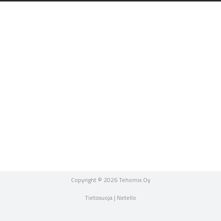
Copyright © 2026 Tehomix Oy
Tietosuoja
|
Netello