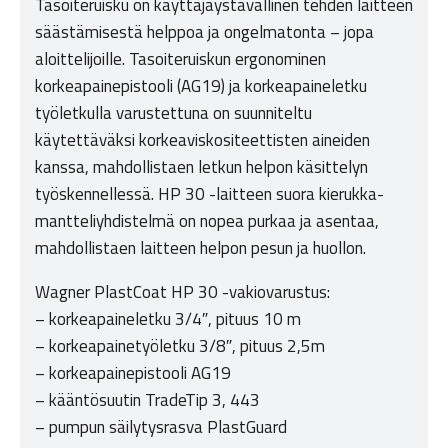
Tasoiteruisku on käyttäjäystävällinen tehden laitteen
säästämisestä helppoa ja ongelmatonta – jopa
aloittelijoille. Tasoiteruiskun ergonominen
korkeapainepistooli (AG19) ja korkeapaineletku
työletkulla varustettuna on suunniteltu
käytettäväksi korkeaviskositeettisten aineiden
kanssa, mahdollistaen letkun helpon käsittelyn
työskennellessä. HP 30 -laitteen suora kierukka-
mantteliyhdistelmä on nopea purkaa ja asentaa,
mahdollistaen laitteen helpon pesun ja huollon.
Wagner PlastCoat HP 30 -vakiovarustus:
– korkeapaineletku 3/4″, pituus 10 m
– korkeapainetyöletku 3/8″, pituus 2,5m
– korkeapainepistooli AG19
– kääntösuutin TradeTip 3, 443
– pumpun säilytysrasva PlastGuard