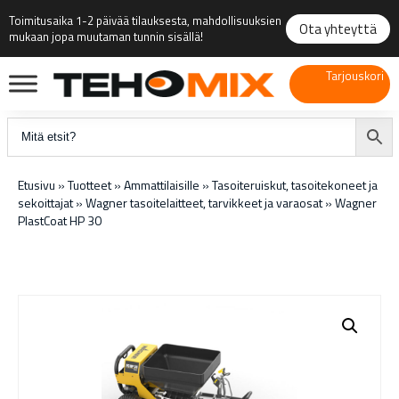
Toimitusaika 1-2 päivää tilauksesta, mahdollisuuksien
Ota yhteyttä
mukaan jopa muutaman tunnin sisällä!
Tarjouskori
Etusivu
»
Tuotteet
»
Ammattilaisille
»
Tasoiteruiskut, tasoitekoneet ja
sekoittajat
»
Wagner tasoitelaitteet, tarvikkeet ja varaosat
»
Wagner
PlastCoat HP 30