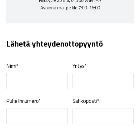
Niittytie 25 B 8, 01300 VANTAA
Avoinna ma-pe klo 7:00-16:00
Lähetä yhteydenottopyyntö
Nimi*
Yritys*
Puhelinnumero*
Sähköposti*