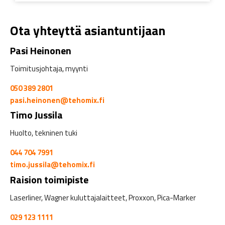
Ota yhteyttä asiantuntijaan
Pasi Heinonen
Toimitusjohtaja, myynti
050 389 2801
pasi.heinonen@tehomix.fi
Timo Jussila
Huolto, tekninen tuki
044 704 7991
timo.jussila@tehomix.fi
Raision toimipiste
Laserliner, Wagner kuluttajalaitteet, Proxxon, Pica-Marker
029 123 1111