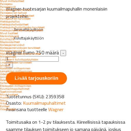
Muut mittalaitteet
Painepesu
Painepesurit
Wagner-tuotesarjan kuumailmapuhallin monenlaisiin
Painepesurien suuttimet
Painepesurien kahvat
projekteihin
Painepesurien lisävarusteet
Painepesurien tarvikkeet
Hiekkapuhallus
Hiekkapuhalluslaitteet
Hiekkapuhalluslaitteiden tarvikkeet
Ammattikäyttöön
Hiekkapuhalluksen suojavarusteet
Muut tuotteet
Merkintäkynät
Kuluttajakäyttöön
Kuluttajille
Maalauslaitteet
Korkeapaineruiskut
Korkeapaineruiskujen tarvikkeet
Matalapaineruiskut
Wagner Furno 750 määrä
-
Matalapaineruiskujen tarvikkeet
Mittalaitteet
Linjalaserit kuluttajakäyttöön
Linjalasereiden tarvikkeet
+
Jalustat
Kosteuden mittaaminen
Lämpötilan mittaaminen
Videotarkastus
Jänniteilmaisimet
Lisää tarjouskoriin
Rakennetunnistimet
Kaltevuuden mittaaminen
Etäisyyden mittaaminen
Kuumailmapuhaltimet
Tapetinirrottimet
Muut tuotteet
Tuotetunnus (SKU):
2359358
Huolto
Takuu
Osasto:
Kuumailmapuhaltimet
Yritys
Esitteet
Avainsana tuotteelle
Wagner
Yhteystiedot
Toimitusaika on 1-2 pv tilauksesta. Kiireellisissä tapauksissa
saamme tilauksen toimitukseen jo samana päivänä, joskus