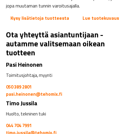
jopa muutaman tunnin varoitusajalla.
Kysy lisätietoja tuotteesta
Lue tuotekuvaus
Ota yhteyttä asiantuntijaan -
autamme valitsemaan oikean
tuotteen
Pasi Heinonen
Toimitusjohtaja, myynti
050 389 2801
pasi.heinonen@tehomix.fi
Timo Jussila
Huolto, tekninen tuki
044 704 7991
timo.jussila@tehomix.fi