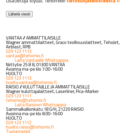
Lisätietoja löydät Tehomixin
tietosuojaselosteesta »
VANTAA // AMMATTILAISILLE
Wagner ammattilaitteet, Graco teollisuuslaitteet, TehoJet,
Airblast, RPB
029 123 1113
vantaa@tehomix.fi
Laita Vantaalle Whatsappia
Niittytie 25 B 8, 01300 VANTAA
Avoinna ma-pe klo 7:00-16:00
HUOLTO
029 123 1113
huolto.vantaa@tehomix.fi
RAISIO // KULUTTAJILLE JA AMMATTILAISILLE
Wagner kuluttajalaitteet, Laserliner, Pica-Marker
029 123 1111
tehomix@tehomix.fi
Laita Raisioon Whatsappia
Sammalkallionkatu 18 G/H, 21220 RAISIO
Avoinna ma-pe klo 8:00-16:00
HUOLTO
029 123 1112
huolto.raisio@tehomix.fi
Tuotemerkit