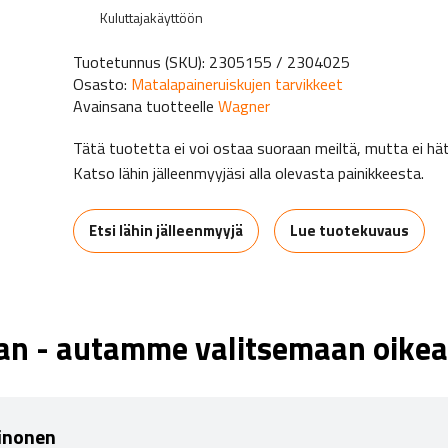
Kuluttajakäyttöön
Tuotetunnus (SKU):
2305155 / 2304025
Osasto:
Matalapaineruiskujen tarvikkeet
Avainsana tuotteelle
Wagner
Tätä tuotetta ei voi ostaa suoraan meiltä, mutta ei h
Katso lähin jälleenmyyjäsi alla olevasta painikkeesta.
Etsi lähin jälleenmyyjä
Lue tuotekuvaus
aan - autamme valitsemaan oikea
inonen