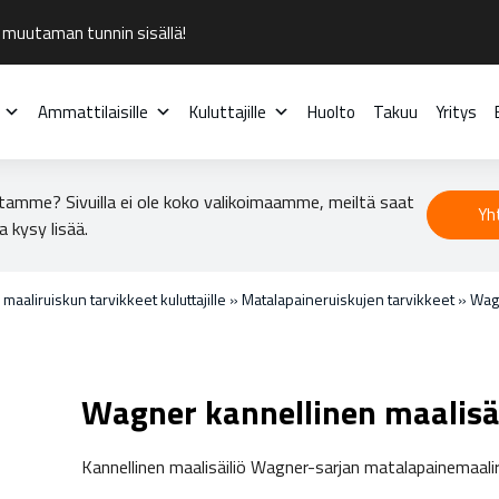
 muutaman tunnin sisällä!
Ammattilaisille
Kuluttajille
Huolto
Takuu
Yritys
tamme? Sivuilla ei ole koko valikoimaamme, meiltä saat
Yh
a kysy lisää.
 maaliruiskun tarvikkeet kuluttajille
»
Matalapaineruiskujen tarvikkeet
»
Wagn
Wagner kannellinen maalisäi
Kannellinen maalisäiliö Wagner-sarjan matalapainemaaliru