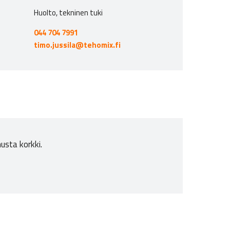
Huolto, tekninen tuki
044 704 7991
timo.jussila@tehomix.fi
usta korkki.