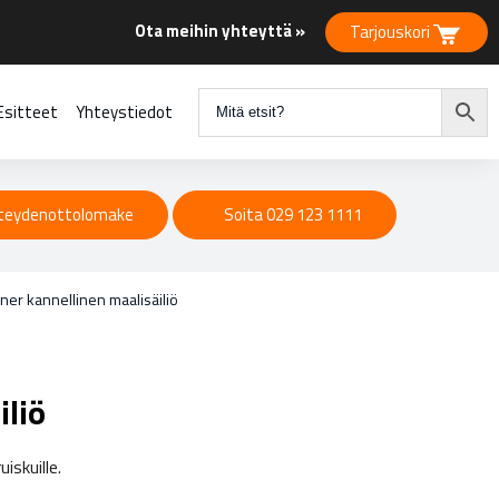
Ota meihin yhteyttä »
Tarjouskori
Esitteet
Yhteystiedot
teydenottolomake
Soita 029 123 1111
er kannellinen maalisäiliö
liö
iskuille.