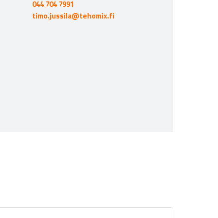
044 704 7991
timo.jussila@tehomix.fi