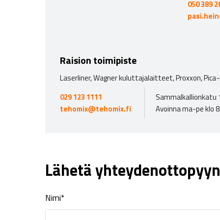
050 389 2
pasi.hei
Raision toimipiste
Laserliner, Wagner kuluttajalaitteet, Proxxon, Pica
029 123 1111
Sammalkallionkatu 1
tehomix@tehomix.fi
Avoinna ma-pe klo 8
Lähetä yhteydenottopyyn
Nimi*