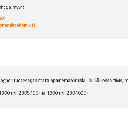
ohtaja, myynti
801
nonen@tehomix.fi
gner-tuotesarjan matalapainemaaliruiskuille. Säiliössä tiivis, m
a: 1300 ml (2305155) ja 1800 ml (2304025).