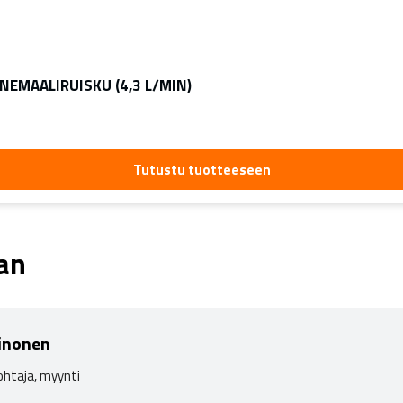
EMAALIRUISKU (4,3 L/MIN)
Tutustu tuotteeseen
aan
inonen
ohtaja, myynti