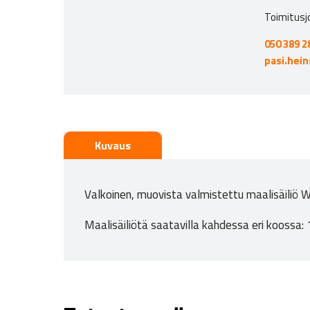
Toimitusj
050 389 2
pasi.hei
Kuvaus
Valkoinen, muovista valmistettu maalisäiliö Wa
Maalisäiliötä saatavilla kahdessa eri kooss