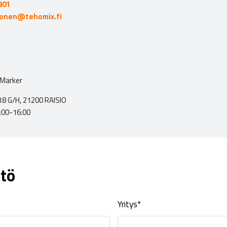
801
nonen@tehomix.fi
-Marker
8 G/H, 21200 RAISIO
:00-16:00
tö
Yritys*