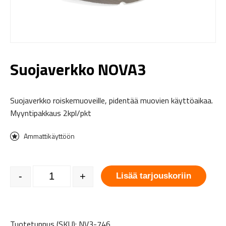
Suojaverkko NOVA3
Suojaverkko roiskemuoveille, pidentää muovien käyttöaikaa.
Myyntipakkaus 2kpl/pkt
Ammattikäyttöön
Suojaverkko NOVA3 määrä
-
+
Lisää tarjouskoriin
Tuotetunnus (SKU):
NV3-746