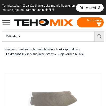
Toimitusaika 1-2 päivää tilauksesta, mahdollisuuksien
Ota yhteyttä
mukaan jopa muutaman tunnin sisällä!
Tarjouskori
Etusivu
»
Tuotteet
»
Ammattilaisille
»
Hiekkapuhallus
»
Hiekkapuhalluksen suojavarusteet
»
Suojaverkko NOVA3