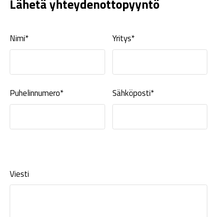
Lähetä yhteydenottopyyntö
Nimi*
Yritys*
Puhelinnumero*
Sähköposti*
Viesti