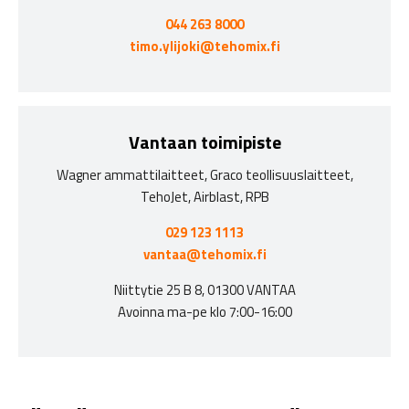
044 263 8000
timo.ylijoki@tehomix.fi
Vantaan toimipiste
Wagner ammattilaitteet, Graco teollisuuslaitteet,
TehoJet, Airblast, RPB
029 123 1113
vantaa@tehomix.fi
Niittytie 25 B 8, 01300 VANTAA
Avoinna ma-pe klo 7:00-16:00