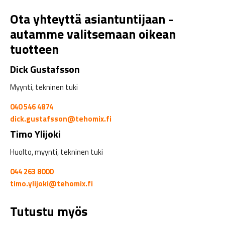
Ota yhteyttä asiantuntijaan -
autamme valitsemaan oikean
tuotteen
Dick Gustafsson
Myynti, tekninen tuki
040 546 4874
dick.gustafsson@tehomix.fi
Timo Ylijoki
Huolto, myynti, tekninen tuki
044 263 8000
timo.ylijoki@tehomix.fi
Tutustu myös