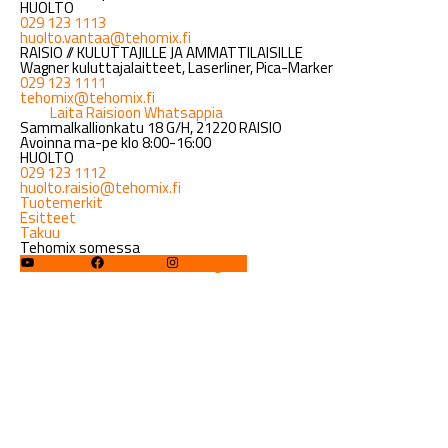
HUOLTO
029 123 1113
huolto.vantaa@tehomix.fi
RAISIO // KULUTTAJILLE JA AMMATTILAISILLE
Wagner kuluttajalaitteet, Laserliner, Pica-Marker
029 123 1111
tehomix@tehomix.fi
Laita Raisioon Whatsappia
Sammalkallionkatu 18 G/H, 21220 RAISIO
Avoinna ma-pe klo 8:00-16:00
HUOLTO
029 123 1112
huolto.raisio@tehomix.fi
Tuotemerkit
Esitteet
Takuu
Tehomix somessa
YouTube
Facebook
Instagram