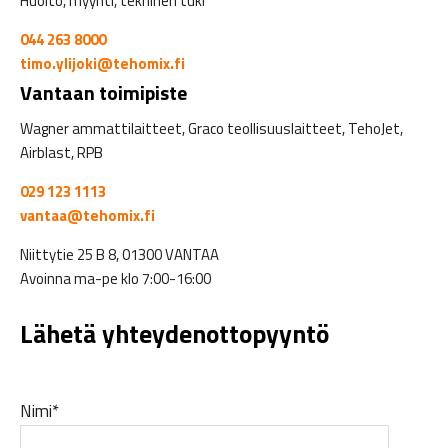
Huolto, myynti, tekninen tuki
044 263 8000
timo.ylijoki@tehomix.fi
Vantaan toimipiste
Wagner ammattilaitteet, Graco teollisuuslaitteet, TehoJet,
Airblast, RPB
029 123 1113
vantaa@tehomix.fi
Niittytie 25 B 8, 01300 VANTAA
Avoinna ma-pe klo 7:00-16:00
Lähetä yhteydenottopyyntö
Nimi*