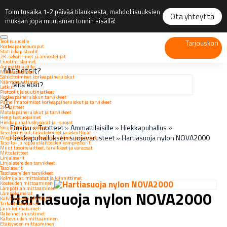
Toimitusaika 1-2 päivää tilauksesta, mahdollisuuksien
Ota yhteyttä
mukaan jopa muutaman tunnin sisällä!
Teollisuudelle
Tarjouskori
Korkeapainepumput
Statiikkapistoolit
2K-sekoittimet ja annostelijat
Liuotintislaimet
Ammattilaisille
Mitä etsit?
Maalauslaitteet
Sähkötoimiset korkeapaineruiskut
Kääntösuuttimet
Letkut
Pistoolit ja suutinjatkeet
Korkeapaineruiskun tarvikkeet
×
Paineilmatoimiset korkeapaineruiskut ja tarvikkeet
2K-laitteet
Matalapaineruiskut ja tarvikkeet
Hengityssuojaimet
Hiekkapuhalluskypärät ja -suojat
Etusivu
»
Tuotteet
»
Ammattilaisille
»
Hiekkapuhallus
»
Suojainten tarvikkeet
Tasoiteruiskut, tasoitekoneet ja sekoittajat
Hiekkapuhalluksen suojavarusteet
»
Hartiasuoja nylon NOVA2000
Wagner tasoitelaitteet, tarvikkeet ja varaosat
Tasoite- ja rappauslaitteiden kompressorit
Muut tasoitelaitteet, tarvikkeet ja varaosat
Mittalaitteet
Linjalaserit
Linjalasereiden tarvikkeet
Tasolaserit
Tasolasereiden tarvikkeet
Kolmijalat, mittalatat ja kiinnittimet
Kosteuden mittaaminen
Lämpötilan mittaaminen
Hartiasuoja nylon NOVA2000
Lämpökamerat
Kalvonpaksuusmittarit
Tarkastuskamerat
Jänniteilmaisimet
Rakennetunnistimet
Kaltevuuden mittaaminen
Etäisyyden mittaaminen