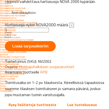
Helposti vaihdettava hartiasuoja NOVA 2000 kypärään.
Muut mittalaitteet
Painepesu
Painepesurit
Painepesurien suuttimet
Painepesurien kahvat
Ammattikäyttöön
Painepesurien lisävarusteet
Painepesurien tarvikkeet
Hiekkapuhallus
Hiekkapuhalluslaitteet
Hiekkapuhalluslaitteiden tarvikkeet
Hartiasuoja nylon NOVA2000 määrä
Hiekkapuhalluksen suojavarusteet
-
Muut tuotteet
Merkintäkynät
Kuluttajille
Maalauslaitteet
+
Korkeapaineruiskut
Korkeapaineruiskujen tarvikkeet
Matalapaineruiskut
Matalapaineruiskujen tarvikkeet
Lisää tarjouskoriin
Mittalaitteet
Linjalaserit kuluttajakäyttöön
Linjalasereiden tarvikkeet
Jalustat
Kosteuden mittaaminen
Lämpötilan mittaaminen
Tuotetunnus (SKU):
NV2002
Videotarkastus
Jänniteilmaisimet
Osasto:
Hiekkapuhalluksen suojavarusteet
Rakennetunnistimet
Kaltevuuden mittaaminen
Avainsana tuotteelle
RPB
Etäisyyden mittaaminen
Kuumailmapuhaltimet
Tapetinirrottimet
Muut tuotteet
Huolto
Toimitusaika on 1-2 pv tilauksesta. Kiireellisissä tapauksissa
Takuu
Yritys
saamme tilauksen toimitukseen jo samana päivänä, joskus
Esitteet
Yhteystiedot
jopa muutaman tunnin varoitusajalla.
Kysy lisätietoja tuotteesta
Lue tuotekuvaus