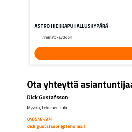
ASTRO HIEKKAPUHALLUSKYPÄRÄ
Ammattikäyttöön
Ota yhteyttä asiantuntij
Dick Gustafsson
Myynti, tekninen tuki
040 546 4874
dick.gustafsson@tehomix.fi