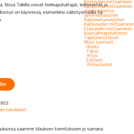
Kosteuden mittaaminen
Nova Talkilla voivat hiekkapuhaltajat, kellomiehet ja
Lämpötilan mittaaminen
Videotarkastus
lustyö on käynnissä, esimerkiksi säiliötyömaalla tai
Jänniteilmaisimet
.
Rakennetunnistimet
Kaltevuuden mittaamine
Etäisyyden mittaaminen
Kuumailmapuhaltimet
Tapetinirrottimet
Muut tuotteet
Huolto
Takuu
Yritys
Esitteet
Yhteystiedot
iin
-903
en tarvikkeet
tapauksissa saamme tilauksen toimitukseen jo samana