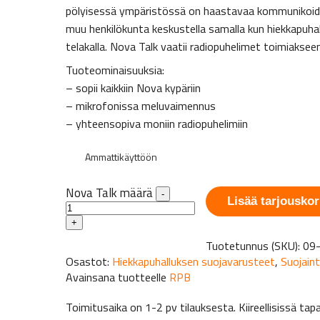
pölyisessä ympäristössä on haastavaa kommunikoida. 
muu henkilökunta keskustella samalla kun hiekkapuhal
telakalla. Nova Talk vaatii radiopuhelimet toimiakseen
Tuoteominaisuuksia:
– sopii kaikkiin Nova kypäriin
– mikrofonissa meluvaimennus
– yhteensopiva moniin radiopuhelimiin
Ammattikäyttöön
Nova Talk määrä
-
Lisää tarjouskor
+
Tuotetunnus (SKU):
09
Osastot:
Hiekkapuhalluksen suojavarusteet
,
Suojaint
Avainsana tuotteelle
RPB
Toimitusaika on 1-2 pv tilauksesta. Kiireellisissä 