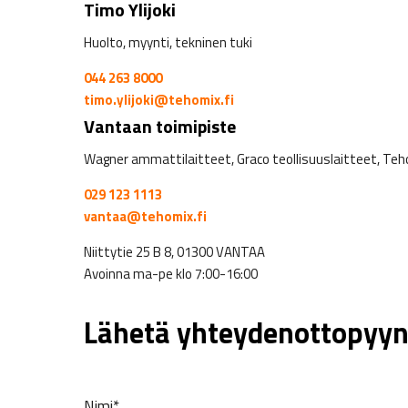
Timo Ylijoki
Huolto, myynti, tekninen tuki
044 263 8000
timo.ylijoki@tehomix.fi
Vantaan toimipiste
Wagner ammattilaitteet, Graco teollisuuslaitteet, Teho
029 123 1113
vantaa@tehomix.fi
Niittytie 25 B 8, 01300 VANTAA
Avoinna ma-pe klo 7:00-16:00
Lähetä yhteydenottopyyn
Nimi*