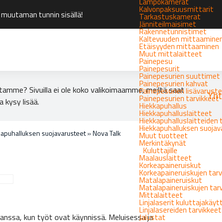
Lämpökamerat
Kalvonpaksuusmittarit
 muutaman tunnin sisällä!
Tarkastuskamerat
Jänniteilmaisimet
Rakennetunnistimet
Kaltevuuden mittaamine
Etäisyyden mittaaminen
Muut mittalaitteet
Painepesu
Painepesurit
Painepesurien suuttimet
Painepesurien kahvat
tamme? Sivuilla ei ole koko valikoimaamme, meiltä saat
Painepesurien lisävarust
Yht
Painepesurien tarvikkeet
a kysy lisää.
Hiekkapuhallus
Hiekkapuhalluslaitteet
Hiekkapuhalluslaitteiden 
Hiekkapuhalluksen suoja
apuhalluksen suojavarusteet
»
Nova Talk
Muut tuotteet
Merkintäkynät
Kuluttajille
Maalauslaitteet
Korkeapaineruiskut
Korkeapaineruiskujen tarv
Matalapaineruiskut
Matalapaineruiskujen tar
Mittalaitteet
Linjalaserit kuluttajakäy
Linjalasereiden tarvikkeet
anssa, kun työt ovat käynnissä. Meluisessa ja
Jalustat