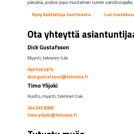
päivänä, joskus jopa muutaman tunnin varoitusajalla.
Kysy lisätietoja tuotteesta
Lue tuotekuv
Ota yhteyttä asiantuntij
Dick Gustafsson
Myynti, tekninen tuki
040 546 4874
dick.gustafsson@tehomix.fi
Timo Ylijoki
Huolto, myynti, tekninen tuki
044 263 8000
timo.ylijoki@tehomix.fi