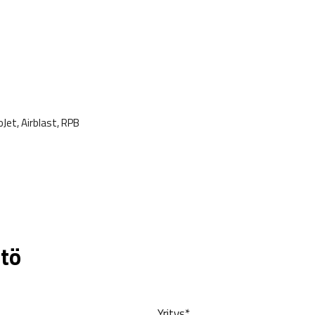
Jet, Airblast, RPB
tö
Yritys*