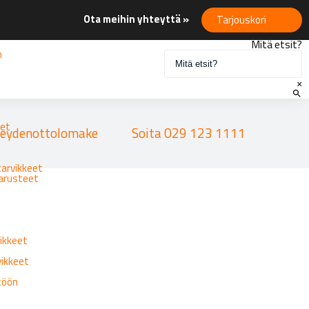
Ota meihin yhteyttä »
Tarjouskori
Mitä etsit?
n
×
eet
eydenottolomake
Soita 029 123 1111
tarvikkeet
varusteet
ikkeet
vikkeet
ttöön