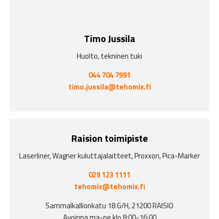
Timo Jussila
Huolto, tekninen tuki
044 704 7991
timo.jussila@tehomix.fi
Raision toimipiste
Laserliner, Wagner kuluttajalaitteet, Proxxon, Pica-Marker
029 123 1111
tehomix@tehomix.fi
Sammalkallionkatu 18 G/H, 21200 RAISIO
Avoinna ma-pe klo 8:00-16:00