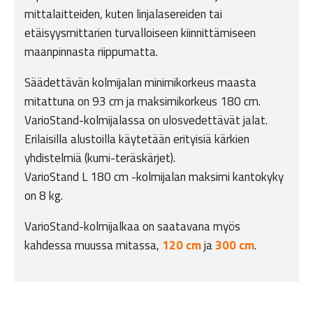
mittalaitteiden, kuten linjalasereiden tai
etäisyysmittarien turvalloiseen kiinnittämiseen
maanpinnasta riippumatta.
Säädettävän kolmijalan minimikorkeus maasta
mitattuna on 93 cm ja maksimikorkeus 180 cm.
VarioStand-kolmijalassa on ulosvedettävät jalat.
Erilaisilla alustoilla käytetään erityisiä kärkien
yhdistelmiä (kumi-teräskärjet).
VarioStand L 180 cm -kolmijalan maksimi kantokyky
on 8 kg.
VarioStand-kolmijalkaa on saatavana myös
kahdessa muussa mitassa,
120 cm
ja
300 cm
.