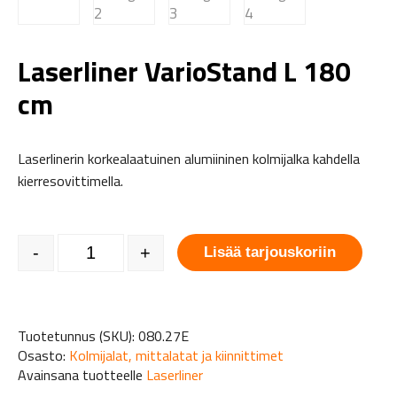
Laserliner VarioStand L 180
cm
Laserlinerin korkealaatuinen alumiininen kolmijalka kahdella
kierresovittimella.
Laserliner VarioStand L 180 cm määrä
-
+
Lisää tarjouskoriin
Tuotetunnus (SKU):
080.27E
Osasto:
Kolmijalat, mittalatat ja kiinnittimet
Avainsana tuotteelle
Laserliner