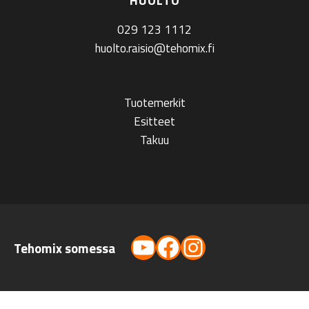
HUOLTO
029 123 1112
huolto.raisio@tehomix.fi
Tuotemerkit
Esitteet
Takuu
YouTube
Facebook
Instagram
Tehomix somessa