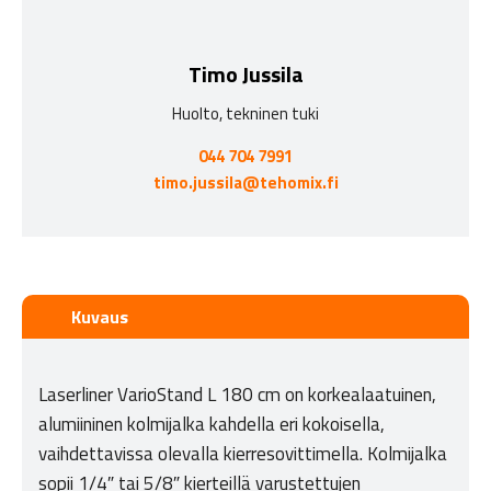
Timo Jussila
Huolto, tekninen tuki
044 704 7991
timo.jussila@tehomix.fi
Kuvaus
Laserliner VarioStand L 180 cm on korkealaatuinen,
alumiininen kolmijalka kahdella eri kokoisella,
vaihdettavissa olevalla kierresovittimella. Kolmijalka
sopii 1/4″ tai 5/8″ kierteillä varustettujen