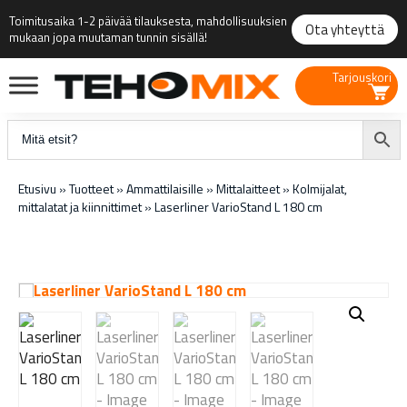
Toimitusaika 1-2 päivää tilauksesta, mahdollisuuksien
Ota yhteyttä
mukaan jopa muutaman tunnin sisällä!
Tarjouskori
Etusivu
»
Tuotteet
»
Ammattilaisille
»
Mittalaitteet
»
Kolmijalat,
mittalatat ja kiinnittimet
»
Laserliner VarioStand L 180 cm