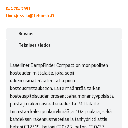
044 704 7991
timo.jussila@tehomix.fi
Kuvaus
Tekniset tiedot
Laserliner DampFinder Compact on monipuolinen
kosteuden mittalaite, joka sopii
rakennusmateriaalien sekä puun
kosteusmittaukseen. Laite määrittää tarkan
kosteuspitoisuuden prosentteina monentyyppisistä
puista ja rakennusmateriaaleista. Mittalaite
tunnistaa kaksi puulajiryhmää ja 102 puulajia, sekä
kahdeksan rakennusmateriaalia (anhydriittilattia,
betoni C12/15, betoni C20/25, betoni C30/37,