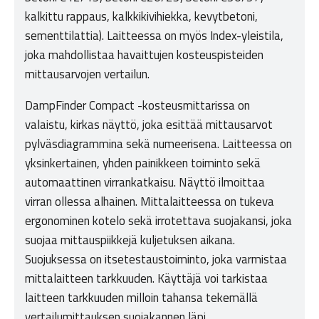
kalkittu rappaus, kalkkikivihiekka, kevytbetoni,
sementtilattia). Laitteessa on myös Index-yleistila,
joka mahdollistaa havaittujen kosteuspisteiden
mittausarvojen vertailun.
DampFinder Compact -kosteusmittarissa on
valaistu, kirkas näyttö, joka esittää mittausarvot
pylväsdiagrammina sekä numeerisena. Laitteessa on
yksinkertainen, yhden painikkeen toiminto sekä
automaattinen virrankatkaisu. Näyttö ilmoittaa
virran ollessa alhainen. Mittalaitteessa on tukeva
ergonominen kotelo sekä irrotettava suojakansi, joka
suojaa mittauspiikkejä kuljetuksen aikana.
Suojuksessa on itsetestaustoiminto, joka varmistaa
mittalaitteen tarkkuuden. Käyttäjä voi tarkistaa
laitteen tarkkuuden milloin tahansa tekemällä
vertailumittauksen suojakannen läpi.