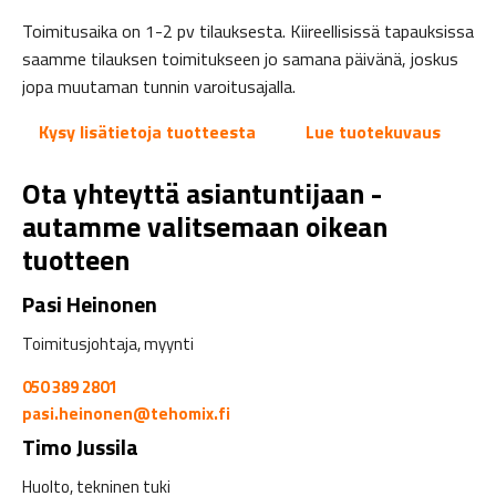
Toimitusaika on 1-2 pv tilauksesta. Kiireellisissä tapauksissa
saamme tilauksen toimitukseen jo samana päivänä, joskus
jopa muutaman tunnin varoitusajalla.
Kysy lisätietoja tuotteesta
Lue tuotekuvaus
Ota yhteyttä asiantuntijaan -
autamme valitsemaan oikean
tuotteen
Pasi Heinonen
Toimitusjohtaja, myynti
050 389 2801
pasi.heinonen@tehomix.fi
Timo Jussila
Huolto, tekninen tuki