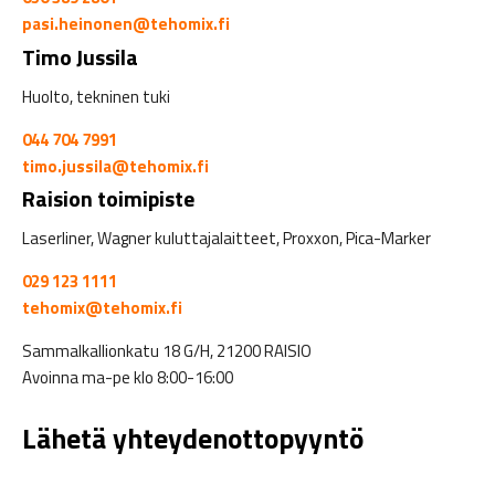
pasi.heinonen@tehomix.fi
Timo Jussila
Huolto, tekninen tuki
044 704 7991
timo.jussila@tehomix.fi
Raision toimipiste
Laserliner, Wagner kuluttajalaitteet, Proxxon, Pica-Marker
029 123 1111
tehomix@tehomix.fi
Sammalkallionkatu 18 G/H, 21200 RAISIO
Avoinna ma-pe klo 8:00-16:00
Lähetä yhteydenottopyyntö