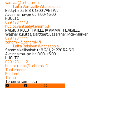
vantaa@tehomix.fi
Laita Vantaalle Whatsappia
Niittytie 25 B 8, 01300 VANTAA
Avoinna ma-pe klo 7:00-16:00
HUOLTO
029 123 1113
huolto.vantaa@tehomix.fi
RAISIO // KULUTTAJILLE JA AMMATTILAISILLE
Wagner kuluttajalaitteet, Laserliner, Pica-Marker
029 123 1111
tehomix@tehomix.fi
Laita Raisioon Whatsappia
Sammalkallionkatu 18 G/H, 21220 RAISIO
Avoinna ma-pe klo 8:00-16:00
HUOLTO
029 123 1112
huolto.raisio@tehomix.fi
Tuotemerkit
Esitteet
Takuu
Tehomix somessa
YouTube
Facebook
Instagram