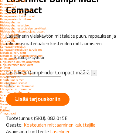
Muut mittalaitteet
Painepesu
Compact
Painepesurit
Painepesurien suuttimet
Painepesurien kahvat
Painepesurien lisävarusteet
Painepesurien tarvikkeet
Hiekkapuhallus
Hiekkapuhalluslaitteet
Hiekkapuhalluslaitteiden tarvikkeet
Hiekkapuhalluksen suojavarusteet
Muut tuotteet
Laserlinerin yleiskäytön mittalaite puun, rappauksen ja
Merkintäkynät
Kuluttajille
rakennusmateriaalien kosteuden mittaamiseen.
Maalauslaitteet
Korkeapaineruiskut
Korkeapaineruiskujen tarvikkeet
Matalapaineruiskut
Matalapaineruiskujen tarvikkeet
Kuluttajakäyttöön
Mittalaitteet
Linjalaserit kuluttajakäyttöön
Linjalasereiden tarvikkeet
Jalustat
Kosteuden mittaaminen
Laserliner DampFinder Compact määrä
-
Lämpötilan mittaaminen
Videotarkastus
Jänniteilmaisimet
Rakennetunnistimet
+
Kaltevuuden mittaaminen
Etäisyyden mittaaminen
Kuumailmapuhaltimet
Tapetinirrottimet
Muut tuotteet
Lisää tarjouskoriin
Huolto
Takuu
Yritys
Esitteet
Yhteystiedot
Tuotetunnus (SKU):
082.015E
Osasto:
Kosteuden mittaaminen kuluttajille
Avainsana tuotteelle
Laserliner