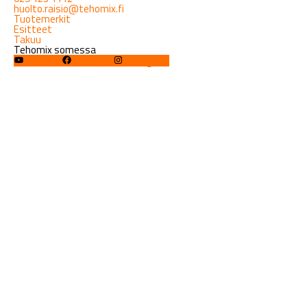
huolto.raisio@tehomix.fi
Tuotemerkit
Esitteet
Takuu
Tehomix somessa
YouTube
Facebook
Instagram