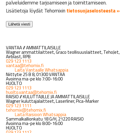
palveluidemme tarjoamiseen ja toimittamiseen.
Lisätietoja löydät Tehomixin
tietosuojaselosteesta »
VANTAA // AMMATTILAISILLE
Wagner ammattilaitteet, Graco teollisuuslaitteet, TehoJet,
Airblast, RPB
029 123 1113
vantaa@tehomix.fi
Laita Vantaalle Whatsappia
Niittytie 25 B 8, 01300 VANTAA
Avoinna ma-pe klo 7:00-16:00
HUOLTO
029 123 1113
huolto.vantaa@tehomix.fi
RAISIO // KULUTTAJILLE JA AMMATTILAISILLE
Wagner kuluttajalaitteet, Laserliner, Pica-Marker
029 123 1111
tehomix@tehomix.fi
Laita Raisioon Whatsappia
Sammalkallionkatu 18 G/H, 21220 RAISIO
Avoinna ma-pe klo 8:00-16:00
HUOLTO
029 123 1112