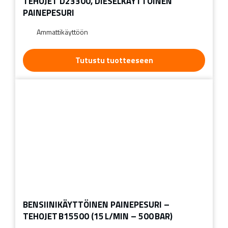
TEHOJET D23300, DIESELKÄYTTÖINEN
PAINEPESURI
Ammattikäyttöön
Tutustu tuotteeseen
BENSIINIKÄYTTÖINEN PAINEPESURI –
TEHOJET B15500 (15 L/MIN – 500 BAR)