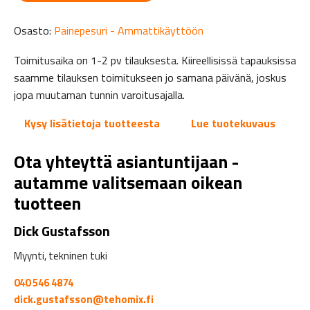
Osasto:
Painepesuri - Ammattikäyttöön
Toimitusaika on 1-2 pv tilauksesta. Kiireellisissä tapauksissa
saamme tilauksen toimitukseen jo samana päivänä, joskus
jopa muutaman tunnin varoitusajalla.
Kysy lisätietoja tuotteesta
Lue tuotekuvaus
Ota yhteyttä asiantuntijaan -
autamme valitsemaan oikean
tuotteen
Dick Gustafsson
Myynti, tekninen tuki
040 546 4874
dick.gustafsson@tehomix.fi