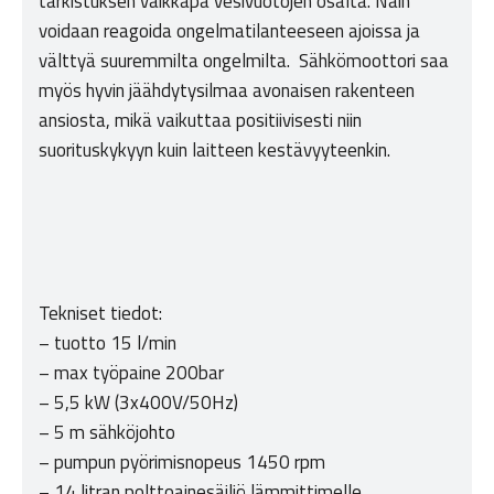
tarkistuksen vaikkapa vesivuotojen osalta. Näin
voidaan reagoida ongelmatilanteeseen ajoissa ja
välttyä suuremmilta ongelmilta. Sähkömoottori saa
myös hyvin jäähdytysilmaa avonaisen rakenteen
ansiosta, mikä vaikuttaa positiivisesti niin
suorituskykyyn kuin laitteen kestävyyteenkin.
Tekniset tiedot:
– tuotto 15 l/min
– max työpaine 200bar
– 5,5 kW (3x400V/50Hz)
– 5 m sähköjohto
– pumpun pyörimisnopeus 1450 rpm
– 14 litran polttoainesäiliö lämmittimelle