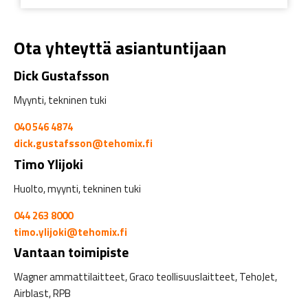
Ota yhteyttä asiantuntijaan
Dick Gustafsson
Myynti, tekninen tuki
040 546 4874
dick.gustafsson@tehomix.fi
Timo Ylijoki
Huolto, myynti, tekninen tuki
044 263 8000
timo.ylijoki@tehomix.fi
Vantaan toimipiste
Wagner ammattilaitteet, Graco teollisuuslaitteet, TehoJet,
Airblast, RPB