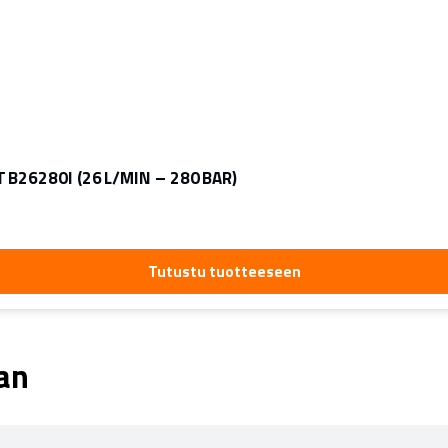
B26280I (26 L/MIN – 280 BAR)
Tutustu tuotteeseen
aan