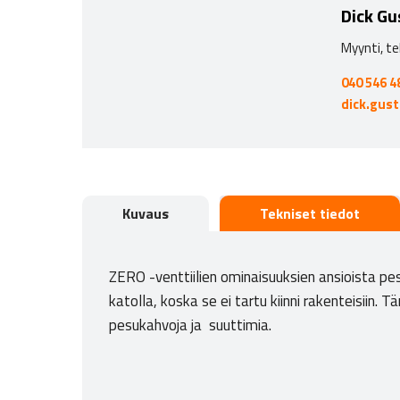
Dick Gu
Myynti, te
040 546 4
dick.gus
Kuvaus
Tekniset tiedot
ZERO -venttiilien ominaisuuksien ansioista pes
katolla, koska se ei tartu kiinni rakenteisiin
pesukahvoja ja suuttimia.