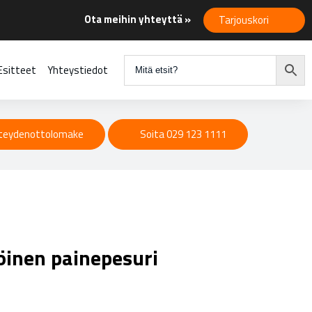
Ota meihin yhteyttä »
Tarjouskori
Esitteet
Yhteystiedot
teydenottolomake
Soita 029 123 1111
öinen painepesuri