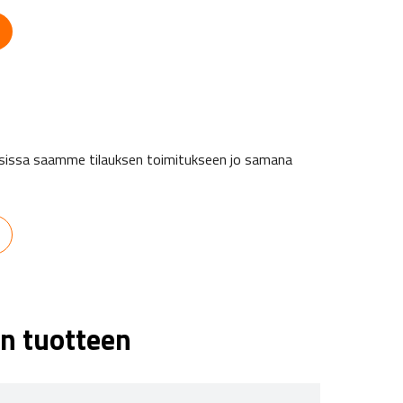
ä
auksissa saamme tilauksen toimitukseen jo samana
n tuotteen