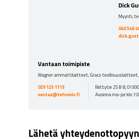
Dick Gu
Myynti, te
040 546 4
dick.gus
Vantaan toimipiste
Wagner ammattilaitteet, Graco teollisuuslaitteet, 
029 123 1113
Niittytie 25 B 8, 013
vantaa@tehomix.fi
Avoinna ma-pe klo 7:
Lähetä yhteydenottopyyn