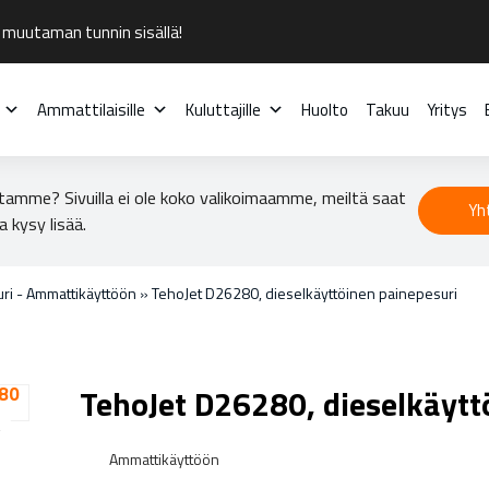
 muutaman tunnin sisällä!
Ammattilaisille
Kuluttajille
Huolto
Takuu
Yritys
tamme? Sivuilla ei ole koko valikoimaamme, meiltä saat
Yh
a kysy lisää.
ri - Ammattikäyttöön
»
TehoJet D26280, dieselkäyttöinen painepesuri
TehoJet D26280, dieselkäytt
Ammattikäyttöön