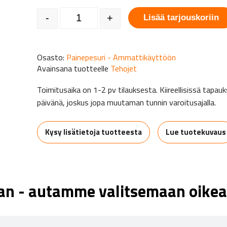
TehoJet D26280, dieselkäyttöinen painepesuri määr
-
+
Lisää tarjouskoriin
Osasto:
Painepesuri - Ammattikäyttöön
Avainsana tuotteelle
Tehojet
Toimitusaika on 1-2 pv tilauksesta. Kiireellisissä tap
päivänä, joskus jopa muutaman tunnin varoitusajalla.
Kysy lisätietoja tuotteesta
Lue tuotekuvaus
aan - autamme valitsemaan oikea