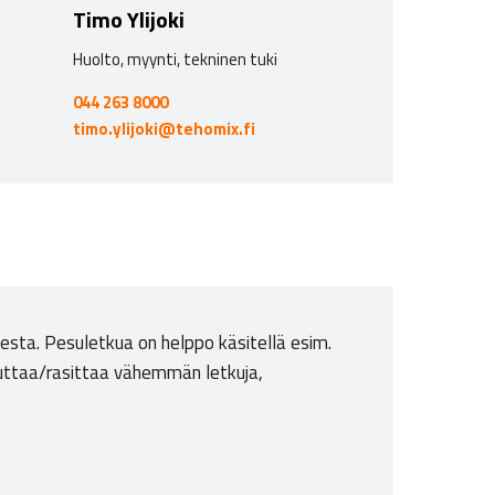
Timo Ylijoki
Huolto, myynti, tekninen tuki
044 263 8000
timo.ylijoki@tehomix.fi
mesta. Pesuletkua on helppo käsitellä esim.
uluttaa/rasittaa vähemmän letkuja,