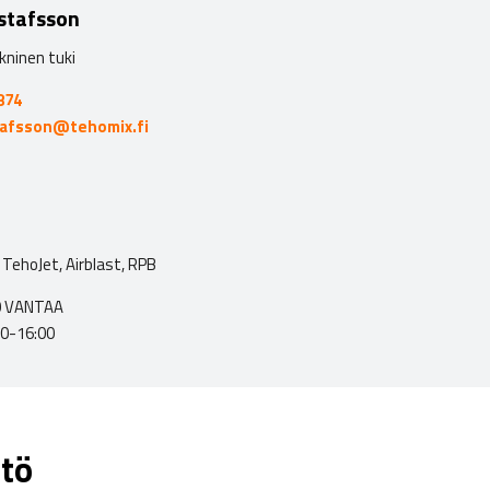
stafsson
kninen tuki
874
tafsson@tehomix.fi
TehoJet, Airblast, RPB
00 VANTAA
00-16:00
tö