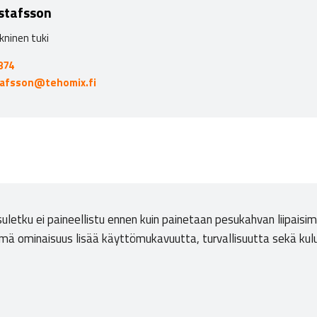
stafsson
kninen tuki
874
tafsson@tehomix.fi
uletku ei paineellistu ennen kuin painetaan pesukahvan liipaisi
. Tämä ominaisuus lisää käyttömukavuutta, turvallisuutta sekä k