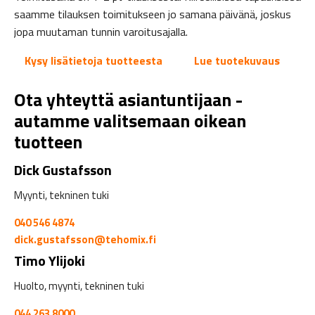
saamme tilauksen toimitukseen jo samana päivänä, joskus
jopa muutaman tunnin varoitusajalla.
Kysy lisätietoja tuotteesta
Lue tuotekuvaus
Ota yhteyttä asiantuntijaan -
autamme valitsemaan oikean
tuotteen
Dick Gustafsson
Myynti, tekninen tuki
040 546 4874
dick.gustafsson@tehomix.fi
Timo Ylijoki
Huolto, myynti, tekninen tuki
044 263 8000