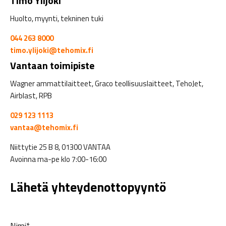
Timo Ylijoki
Huolto, myynti, tekninen tuki
044 263 8000
timo.ylijoki@tehomix.fi
Vantaan toimipiste
Wagner ammattilaitteet, Graco teollisuuslaitteet, TehoJet,
Airblast, RPB
029 123 1113
vantaa@tehomix.fi
Niittytie 25 B 8, 01300 VANTAA
Avoinna ma-pe klo 7:00-16:00
Lähetä yhteydenottopyyntö
Nimi*