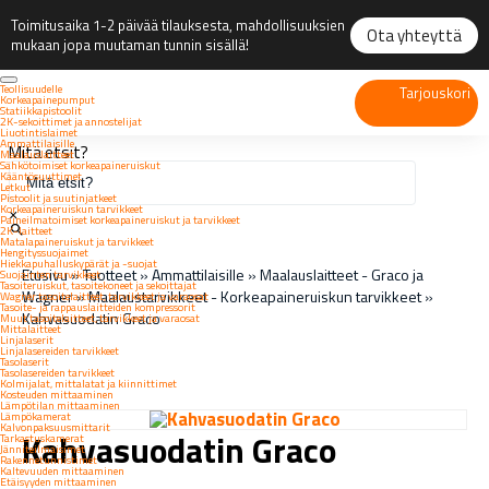
Toimitusaika 1-2 päivää tilauksesta, mahdollisuuksien
Ota yhteyttä
mukaan jopa muutaman tunnin sisällä!
Teollisuudelle
Tarjouskori
Korkeapainepumput
Statiikkapistoolit
2K-sekoittimet ja annostelijat
Liuotintislaimet
Ammattilaisille
Mitä etsit?
Maalauslaitteet
Sähkötoimiset korkeapaineruiskut
Kääntösuuttimet
Letkut
Pistoolit ja suutinjatkeet
Korkeapaineruiskun tarvikkeet
×
Paineilmatoimiset korkeapaineruiskut ja tarvikkeet
2K-laitteet
Matalapaineruiskut ja tarvikkeet
Hengityssuojaimet
Hiekkapuhalluskypärät ja -suojat
Etusivu
»
Tuotteet
»
Ammattilaisille
»
Maalauslaitteet - Graco ja
Suojainten tarvikkeet
Tasoiteruiskut, tasoitekoneet ja sekoittajat
Wagner
»
Maalaustarvikkeet - Korkeapaineruiskun tarvikkeet
»
Wagner tasoitelaitteet, tarvikkeet ja varaosat
Tasoite- ja rappauslaitteiden kompressorit
Kahvasuodatin Graco
Muut tasoitelaitteet, tarvikkeet ja varaosat
Mittalaitteet
Linjalaserit
Linjalasereiden tarvikkeet
Tasolaserit
Tasolasereiden tarvikkeet
Kolmijalat, mittalatat ja kiinnittimet
Kosteuden mittaaminen
Lämpötilan mittaaminen
Lämpökamerat
Kalvonpaksuusmittarit
Kahvasuodatin Graco
Tarkastuskamerat
Jänniteilmaisimet
Rakennetunnistimet
Kaltevuuden mittaaminen
Etäisyyden mittaaminen