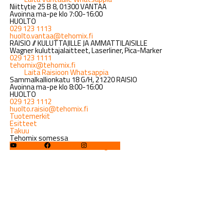
Niittytie 25 B 8, 01300 VANTAA
Avoinna ma-pe klo 7:00-16:00
HUOLTO
029 123 1113
huolto.vantaa@tehomix.fi
RAISIO // KULUTTAJILLE JA AMMATTILAISILLE
Wagner kuluttajalaitteet, Laserliner, Pica-Marker
029 123 1111
tehomix@tehomix.fi
Laita Raisioon Whatsappia
Sammalkallionkatu 18 G/H, 21220 RAISIO
Avoinna ma-pe klo 8:00-16:00
HUOLTO
029 123 1112
huolto.raisio@tehomix.fi
Tuotemerkit
Esitteet
Takuu
Tehomix somessa
YouTube
Facebook
Instagram