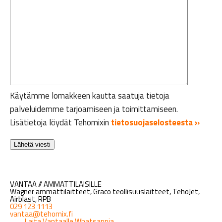
Käytämme lomakkeen kautta saatuja tietoja
palveluidemme tarjoamiseen ja toimittamiseen.
Lisätietoja löydät Tehomixin
tietosuojaselosteesta »
VANTAA // AMMATTILAISILLE
Wagner ammattilaitteet, Graco teollisuuslaitteet, TehoJet,
Airblast, RPB
029 123 1113
vantaa@tehomix.fi
Laita Vantaalle Whatsappia