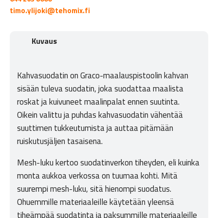
timo.ylijoki@tehomix.fi
Kuvaus
Kahvasuodatin on Graco-maalauspistoolin kahvan
sisään tuleva suodatin, joka suodattaa maalista
roskat ja kuivuneet maalinpalat ennen suutinta.
Oikein valittu ja puhdas kahvasuodatin vähentää
suuttimen tukkeutumista ja auttaa pitämään
ruiskutusjäljen tasaisena.
Mesh-luku kertoo suodatinverkon tiheyden, eli kuinka
monta aukkoa verkossa on tuumaa kohti. Mitä
suurempi mesh-luku, sitä hienompi suodatus.
Ohuemmille materiaaleille käytetään yleensä
tiheämpää suodatinta ja paksummille materiaaleille