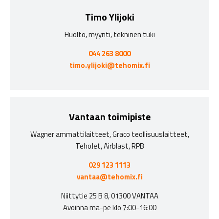
Timo Ylijoki
Huolto, myynti, tekninen tuki
044 263 8000
timo.ylijoki@tehomix.fi
Vantaan toimipiste
Wagner ammattilaitteet, Graco teollisuuslaitteet,
TehoJet, Airblast, RPB
029 123 1113
vantaa@tehomix.fi
Niittytie 25 B 8, 01300 VANTAA
Avoinna ma-pe klo 7:00-16:00