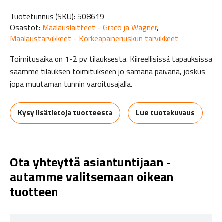
Tuotetunnus (SKU):
508619
Osastot:
Maalauslaitteet - Graco ja Wagner
,
Maalaustarvikkeet - Korkeapaineruiskun tarvikkeet
Toimitusaika on 1-2 pv tilauksesta. Kiireellisissä tapauksissa
saamme tilauksen toimitukseen jo samana päivänä, joskus
jopa muutaman tunnin varoitusajalla.
Kysy lisätietoja tuotteesta
Lue tuotekuvaus
Ota yhteyttä asiantuntijaan -
autamme valitsemaan oikean
tuotteen