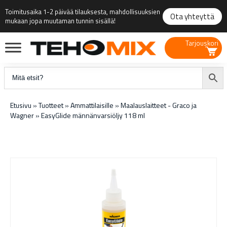
Toimitusaika 1-2 päivää tilauksesta, mahdollisuuksien
Ota yhteyttä
mukaan jopa muutaman tunnin sisällä!
Tarjouskori
Etusivu
»
Tuotteet
»
Ammattilaisille
»
Maalauslaitteet - Graco ja
Wagner
»
EasyGlide männänvarsiöljy 118 ml