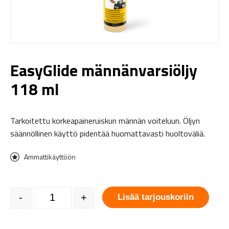
EasyGlide männänvarsiöljy
118 ml
Tarkoitettu korkeapaineruiskun männän voiteluun. Öljyn
säännöllinen käyttö pidentää huomattavasti huoltoväliä.
Ammattikäyttöön
EasyGlide männänvarsiöljy 118 ml määrä
-
+
Lisää tarjouskoriin