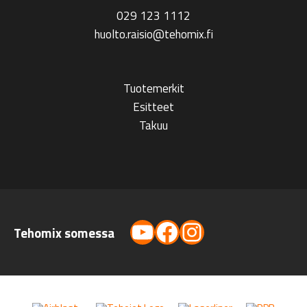
029 123 1112
huolto.raisio@tehomix.fi
Tuotemerkit
Esitteet
Takuu
YouTube
Facebook
Instagram
Tehomix somessa