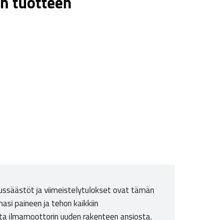
n tuotteen
nnussäästöt ja viimeistelytulokset ovat tämän
asi paineen ja tehon kaikkiin
tta ilmamoottorin uuden rakenteen ansiosta.