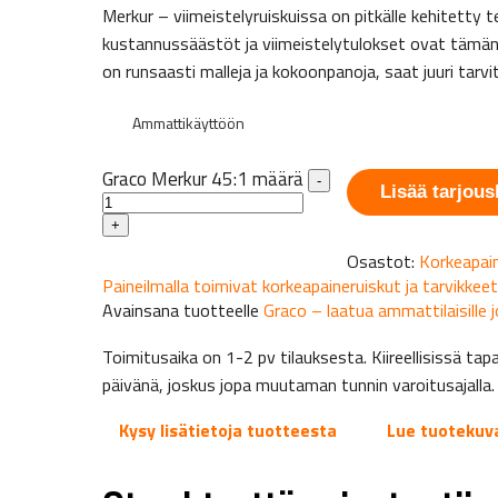
Merkur – viimeistelyruiskuissa on pitkälle kehitetty t
kustannussäästöt ja viimeistelytulokset ovat tämän
on runsaasti malleja ja kokoonpanoja, saat juuri tarvit
Ammattikäyttöön
Graco Merkur 45:1 määrä
-
Lisää tarjous
+
Osastot:
Korkeapai
Paineilmalla toimivat korkeapaineruiskut ja tarvikkeet
Avainsana tuotteelle
Graco – laatua ammattilaisille
Toimitusaika on 1-2 pv tilauksesta. Kiireellisissä 
päivänä, joskus jopa muutaman tunnin varoitusajalla.
Kysy lisätietoja tuotteesta
Lue tuotekuv