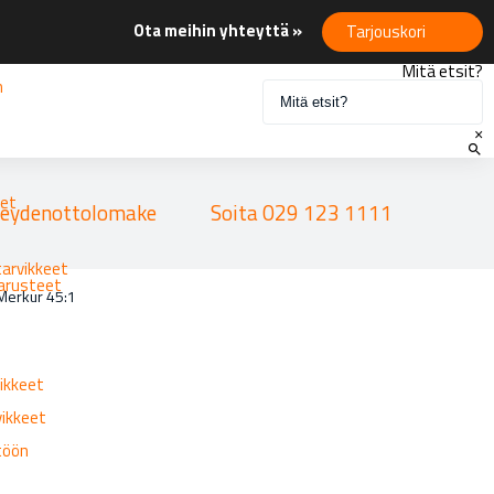
Ota meihin yhteyttä »
Tarjouskori
Mitä etsit?
n
×
eet
eydenottolomake
Soita 029 123 1111
tarvikkeet
varusteet
Merkur 45:1
ikkeet
vikkeet
ttöön