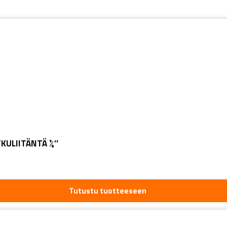
KULIITÄNTÄ ¼’’
Tutustu tuotteeseen