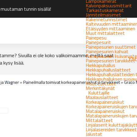
Lämpökamerat
Kalvonpaksuusmittarit
 muutaman tunnin sisällä!
Tarkastuskamerat
Jänniteilmaisimet
Rakennetunnistimet
Kaltevuuden mittaamine
Etäisyyden mittaaminen
Muut mittalaitteet
Painepesu
Painepesurit
Painepesurien suuttimet
Painepesurien kahvat
tamme? Sivuilla ei ole koko valikoimaamme, meiltä saat
Painepesurien lisävarust
Yht
Painepesurien tarvikkeet
a kysy lisää.
Hiekkapuhallus
Hiekkapuhalluslaitteet
Hiekkapuhalluslaitteiden 
Hiekkapuhalluksen suoja
o ja Wagner
»
Paineilmalla toimivat korkeapaineruiskut ja tarvikkeet
»
Graco 
Muut tuotteet
Merkintäkynät
Kuluttajille
Maalauslaitteet
Korkeapaineruiskut
Korkeapaineruiskujen tarv
Matalapaineruiskut
Matalapaineruiskujen tar
Mittalaitteet
Linjalaserit kuluttajakäy
Linjalasereiden tarvikkeet
Jalustat