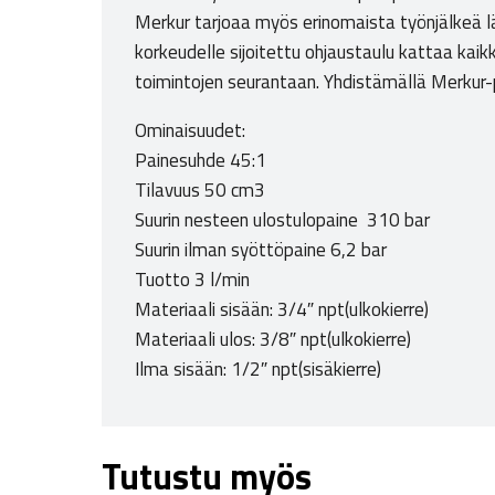
Merkur tarjoaa myös erinomaista työnjälkeä lä
korkeudelle sijoitettu ohjaustaulu kattaa kaik
toimintojen seurantaan. Yhdistämällä Merkur-pu
Ominaisuudet:
Painesuhde 45:1
Tilavuus 50 cm3
Suurin nesteen ulostulopaine 310 bar
Suurin ilman syöttöpaine 6,2 bar
Tuotto 3 l/min
Materiaali sisään: 3/4″ npt(ulkokierre)
Materiaali ulos: 3/8″ npt(ulkokierre)
Ilma sisään: 1/2″ npt(sisäkierre)
Tutustu myös