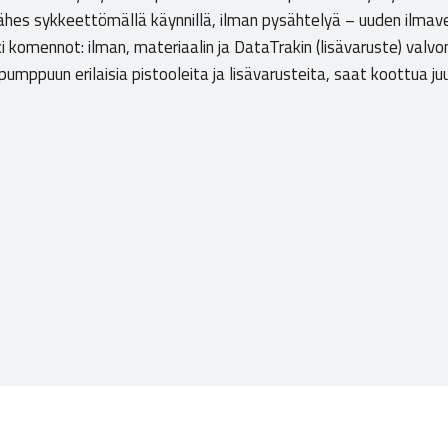
hes sykkeettömällä käynnillä, ilman pysähtelyä – uuden ilmaven
ki komennot: ilman, materiaalin ja DataTrakin (lisävaruste) val
mppuun erilaisia pistooleita ja lisävarusteita, saat koottua juu