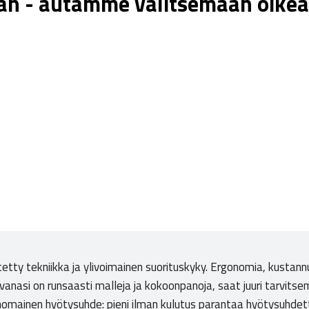
aan - autamme valitsemaan oikea
itetty tekniikka ja ylivoimainen suorituskyky. Ergonomia, kusta
nasi on runsaasti malleja ja kokoonpanoja, saat juuri tarvitsem
rinomainen hyötysuhde: pieni ilman kulutus parantaa hyötysuhde