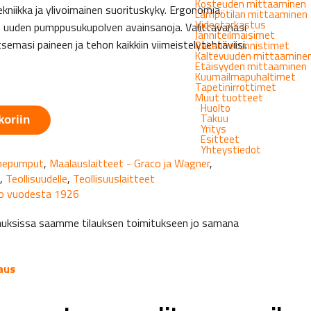
Kosteuden mittaaminen
ekniikka ja ylivoimainen suorituskyky. Ergonomia,
Lämpötilan mittaaminen
Videotarkastus
 uuden pumppusukupolven avainsanoja. Valittavanasi
Jänniteilmaisimet
semasi paineen ja tehon kaikkiin viimeistelytehtäviisi.
Rakennetunnistimet
Kaltevuuden mittaamine
Etäisyyden mittaaminen
Kuumailmapuhaltimet
Tapetinirrottimet
Muut tuotteet
Huolto
Takuu
koriin
Yritys
Esitteet
Yhteystiedot
nepumput
,
Maalauslaitteet - Graco ja Wagner
,
,
Teollisuudelle
,
Teollisuuslaitteet
 jo vuodesta 1926
tapauksissa saamme tilauksen toimitukseen jo samana
aus