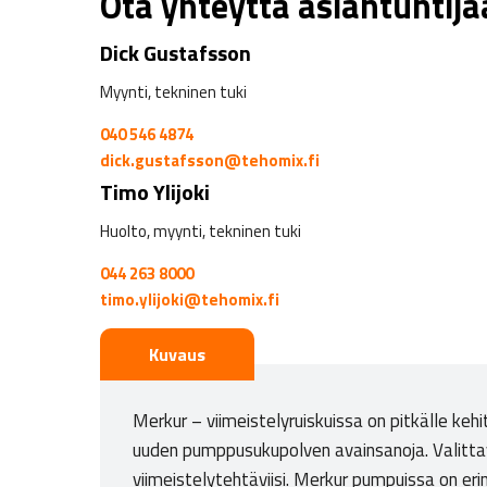
Ota yhteyttä asiantuntij
Dick Gustafsson
Myynti, tekninen tuki
040 546 4874
dick.gustafsson@tehomix.fi
Timo Ylijoki
Huolto, myynti, tekninen tuki
044 263 8000
timo.ylijoki@tehomix.fi
Kuvaus
Merkur – viimeistelyruiskuissa on pitkälle keh
uuden pumppusukupolven avainsanoja. Valittava
viimeistelytehtäviisi. Merkur pumpuissa on e