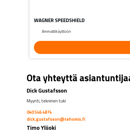
WAGNER SPEEDSHIELD
Ammattikäyttöön
Ota yhteyttä asiantuntij
Dick Gustafsson
Myynti, tekninen tuki
040 546 4874
dick.gustafsson@tehomix.fi
Timo Ylijoki