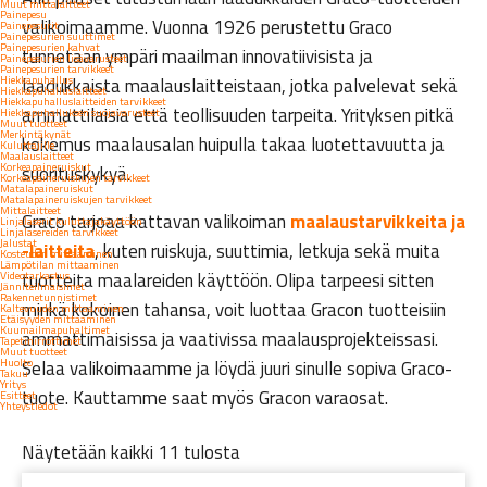
Muut mittalaitteet
Painepesu
valikoimaamme. Vuonna 1926 perustettu Graco
Painepesurit
Painepesurien suuttimet
Painepesurien kahvat
tunnetaan ympäri maailman innovatiivisista ja
Painepesurien lisävarusteet
Painepesurien tarvikkeet
Hiekkapuhallus
laadukkaista maalauslaitteistaan, jotka palvelevat sekä
Hiekkapuhalluslaitteet
Hiekkapuhalluslaitteiden tarvikkeet
ammattilaisia että teollisuuden tarpeita. Yrityksen pitkä
Hiekkapuhalluksen suojavarusteet
Muut tuotteet
Merkintäkynät
kokemus maalausalan huipulla takaa luotettavuutta ja
Kuluttajille
Maalauslaitteet
Korkeapaineruiskut
suorituskykyä.
Korkeapaineruiskujen tarvikkeet
Matalapaineruiskut
Matalapaineruiskujen tarvikkeet
Mittalaitteet
Graco tarjoaa kattavan valikoiman
maalaustarvikkeita ja
Linjalaserit kuluttajakäyttöön
Linjalasereiden tarvikkeet
Jalustat
-laitteita
, kuten ruiskuja, suuttimia, letkuja sekä muita
Kosteuden mittaaminen
Lämpötilan mittaaminen
tuotteita maalareiden käyttöön. Olipa tarpeesi sitten
Videotarkastus
Jänniteilmaisimet
Rakennetunnistimet
minkä kokoinen tahansa, voit luottaa Gracon tuotteisiin
Kaltevuuden mittaaminen
Etäisyyden mittaaminen
Kuumailmapuhaltimet
ammattimaisissa ja vaativissa maalausprojekteissasi.
Tapetinirrottimet
Muut tuotteet
Huolto
Selaa valikoimaamme ja löydä juuri sinulle sopiva Graco-
Takuu
Yritys
tuote. Kauttamme saat myös Gracon varaosat.
Esitteet
Yhteystiedot
Näytetään kaikki 11 tulosta