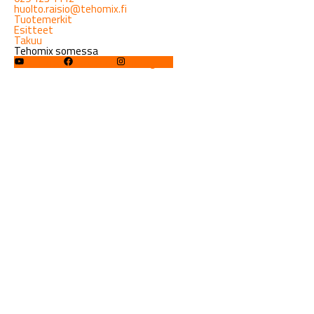
huolto.raisio@tehomix.fi
Tuotemerkit
Esitteet
Takuu
Tehomix somessa
YouTube
Facebook
Instagram