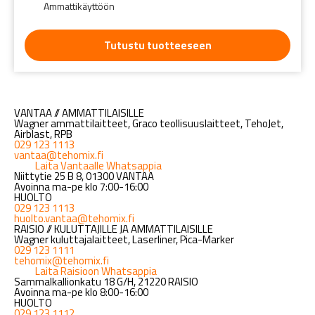
Ammattikäyttöön
Tutustu tuotteeseen
VANTAA // AMMATTILAISILLE
Wagner ammattilaitteet, Graco teollisuuslaitteet, TehoJet,
Airblast, RPB
029 123 1113
vantaa@tehomix.fi
Laita Vantaalle Whatsappia
Niittytie 25 B 8, 01300 VANTAA
Avoinna ma-pe klo 7:00-16:00
HUOLTO
029 123 1113
huolto.vantaa@tehomix.fi
RAISIO // KULUTTAJILLE JA AMMATTILAISILLE
Wagner kuluttajalaitteet, Laserliner, Pica-Marker
029 123 1111
tehomix@tehomix.fi
Laita Raisioon Whatsappia
Sammalkallionkatu 18 G/H, 21220 RAISIO
Avoinna ma-pe klo 8:00-16:00
HUOLTO
029 123 1112