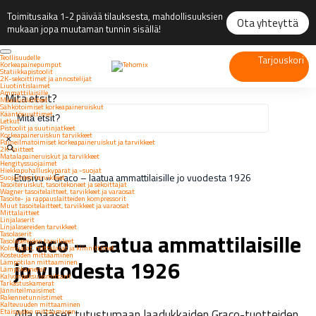
Toimitusaika 1-2 päivää tilauksesta, mahdollisuuksien
Ota yhteyttä
mukaan jopa muutaman tunnin sisällä!
Teollisuudelle
Tarjouskori
Korkeapainepumput
Statiikkapistoolit
2K-sekoittimet ja annostelijat
Liuotintislaimet
Ammattilaisille
Mitä etsit?
Maalauslaitteet
Sähkötoimiset korkeapaineruiskut
Kääntösuuttimet
Letkut
Pistoolit ja suutinjatkeet
Korkeapaineruiskun tarvikkeet
×
Paineilmatoimiset korkeapaineruiskut ja tarvikkeet
2K-laitteet
Matalapaineruiskut ja tarvikkeet
Hengityssuojaimet
Hiekkapuhalluskypärät ja -suojat
Etusivu
»
Graco – laatua ammattilaisille jo vuodesta 1926
Suojainten tarvikkeet
Tasoiteruiskut, tasoitekoneet ja sekoittajat
Wagner tasoitelaitteet, tarvikkeet ja varaosat
Tasoite- ja rappauslaitteiden kompressorit
Muut tasoitelaitteet, tarvikkeet ja varaosat
Mittalaitteet
Linjalaserit
Linjalasereiden tarvikkeet
Graco – laatua ammattilaisille
Tasolaserit
Tasolasereiden tarvikkeet
Kolmijalat, mittalatat ja kiinnittimet
Kosteuden mittaaminen
jo vuodesta 1926
Lämpötilan mittaaminen
Lämpökamerat
Kalvonpaksuusmittarit
Tarkastuskamerat
Jänniteilmaisimet
Rakennetunnistimet
Kaltevuuden mittaaminen
Alla pääset tutustumaan laadukkaiden Graco-tuotteiden
Etäisyyden mittaaminen