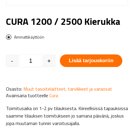
CURA 1200 / 2500 Kierukka
Ammattikäyttöön
CURA 1200 / 2500 Kierukka määrä
-
+
Lisää tarjouskoriin
Osasto:
Muut tasoitelaitteet, tarvikkeet ja varaosat
Avainsana tuotteelle
Cura
Toimitusaika on 1-2 pv tilauksesta. Kiireellisissä tapauksissa
saamme tilauksen toimitukseen jo samana päivänä, joskus
jopa muutaman tunnin varoitusajalla.