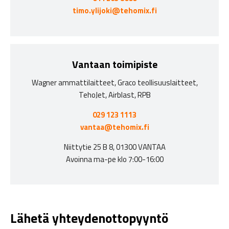
timo.ylijoki@tehomix.fi
Vantaan toimipiste
Wagner ammattilaitteet, Graco teollisuuslaitteet,
TehoJet, Airblast, RPB
029 123 1113
vantaa@tehomix.fi
Niittytie 25 B 8, 01300 VANTAA
Avoinna ma-pe klo 7:00-16:00
Lähetä yhteydenottopyyntö