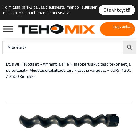
Toimitusaika 1-2 päivää tilauksesta, mahdollisuuksien
Ota yhteyttä
mukaan jopa muutaman tunnin sisällä!
Tarjouskori
Etusivu
»
Tuotteet
»
Ammattilaisille
»
Tasoiteruiskut, tasoitekoneet ja
sekoittajat
»
Muut tasoitelaitteet, tarvikkeet ja varaosat
»
CURA 1200
/ 2500 Kierukka