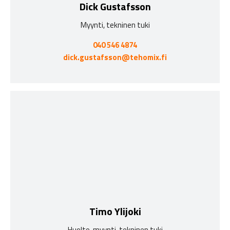
Dick Gustafsson
Myynti, tekninen tuki
040 546 4874
dick.gustafsson@tehomix.fi
Timo Ylijoki
Huolto, myynti, tekninen tuki