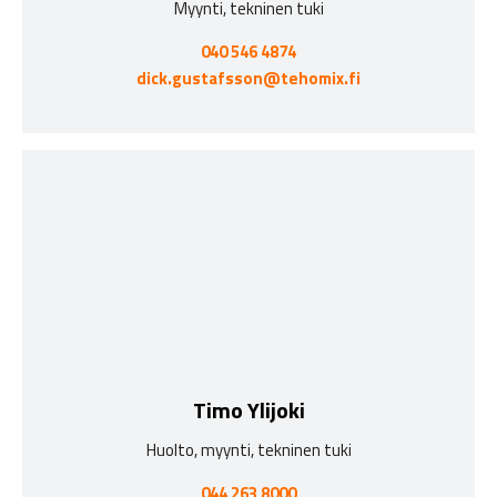
Myynti, tekninen tuki
040 546 4874
dick.gustafsson@tehomix.fi
Timo Ylijoki
Huolto, myynti, tekninen tuki
044 263 8000