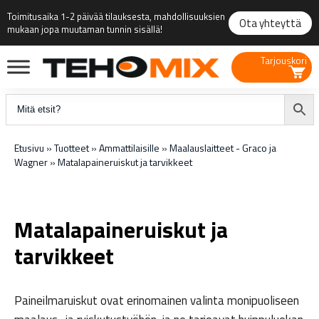
Toimitusaika 1-2 päivää tilauksesta, mahdollisuuksien
Ota yhteyttä
mukaan jopa muutaman tunnin sisällä!
Tarjouskori
Etusivu
»
Tuotteet
»
Ammattilaisille
»
Maalauslaitteet - Graco ja
Wagner
»
Matalapaineruiskut ja tarvikkeet
Matalapaineruiskut ja
tarvikkeet
Paineilmaruiskut ovat erinomainen valinta monipuoliseen