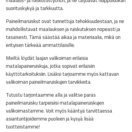
maalaus- ja ruiskutustyöhön, ja ne tarjoavat huippuluokan
suorituskykyä ja tarkkuutta.
Paineilmaruiskut ovat tunnettuja tehokkuudestaan, ja ne
mahdollistavat maalauksen ja ruiskutuksen nopeasti ja
tasaisesti. Tämä säästää aikaa ja materiaalia, mikä on
erityisen tärkeää ammattilaisille.
Meiltä löydät laajan valikoiman erilaisia
matalapaineruiskuja, jotka sopivat erilaisiin
käyttötarkoituksiin. Lisäksi tarjoamme myös kattavan
valikoiman paineilmaruiskujen tarvikkeita.
Tutustu tarjontaamme alla ja valitse paras
paineilmaruisku tarpeisiisi matalapaineruiskujen
valikoimastamme. Voit myös kääntyä tarvittaessa
asiantuntijoidemme puoleen ja kysyä lisää
tuotteistamme!