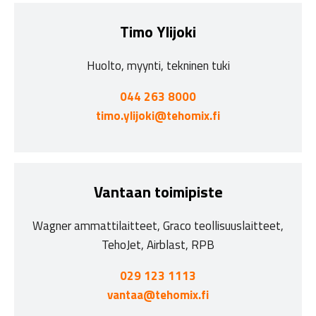
Timo Ylijoki
Huolto, myynti, tekninen tuki
044 263 8000
timo.ylijoki@tehomix.fi
Vantaan toimipiste
Wagner ammattilaitteet, Graco teollisuuslaitteet,
TehoJet, Airblast, RPB
029 123 1113
vantaa@tehomix.fi