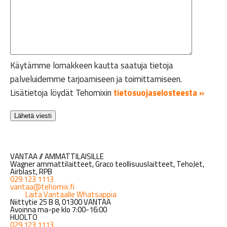
Käytämme lomakkeen kautta saatuja tietoja
palveluidemme tarjoamiseen ja toimittamiseen.
Lisätietoja löydät Tehomixin
tietosuojaselosteesta »
VANTAA // AMMATTILAISILLE
Wagner ammattilaitteet, Graco teollisuuslaitteet, TehoJet,
Airblast, RPB
029 123 1113
vantaa@tehomix.fi
Laita Vantaalle Whatsappia
Niittytie 25 B 8, 01300 VANTAA
Avoinna ma-pe klo 7:00-16:00
HUOLTO
029 123 1113