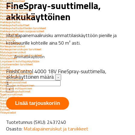
FineSpray-suuttimella,
Muut mittalaitteet
Painepesu
Painepesurit
Painepesurien suuttimet
akkukäyttöinen
Painepesurien kahvat
Painepesurien lisävarusteet
Painepesurien tarvikkeet
Hiekkapuhallus
Hiekkapuhalluslaitteet
Hiekkapuhalluslaitteiden tarvikkeet
Hiekkapuhalluksen suojavarusteet
Matalapainemaaliruisku ammattilaiskäyttöön pienille ja
Muut tuotteet
Merkintäkynät
Kuluttajille
keskisuurille kohteille aina 50 m² asti.
Maalauslaitteet
Korkeapaineruiskut
Korkeapaineruiskujen tarvikkeet
Matalapaineruiskut
Matalapaineruiskujen tarvikkeet
Ammattikäyttöön
Mittalaitteet
Linjalaserit kuluttajakäyttöön
Linjalasereiden tarvikkeet
Jalustat
FinishControl 4000 18V FineSpray-suuttimella,
Kosteuden mittaaminen
Lämpötilan mittaaminen
akkukäyttöinen määrä
Videotarkastus
-
Jänniteilmaisimet
Rakennetunnistimet
Kaltevuuden mittaaminen
Etäisyyden mittaaminen
+
Kuumailmapuhaltimet
Tapetinirrottimet
Muut tuotteet
Huolto
Lisää tarjouskoriin
Takuu
Yritys
Esitteet
Yhteystiedot
Tuotetunnus (SKU):
2437240
Osasto:
Matalapaineruiskut ja tarvikkeet