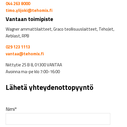
044 263 8000
timo.ylijoki@tehomix.fi
Vantaan toimipiste
Wagner ammattilaitteet, Graco teollisuuslaitteet, TehoJet,
Airblast, RPB
029 123 1113
vantaa@tehomix.fi
Niittytie 25 B 8, 01300 VANTAA
Avoinna ma-pe klo 7:00-16:00
Lähetä yhteydenottopyyntö
Nimi*