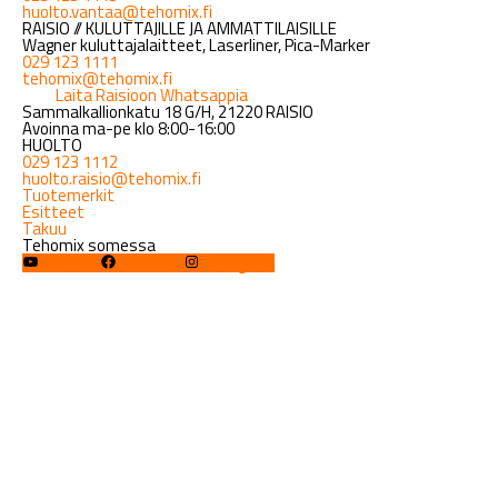
huolto.vantaa@tehomix.fi
RAISIO // KULUTTAJILLE JA AMMATTILAISILLE
Wagner kuluttajalaitteet, Laserliner, Pica-Marker
029 123 1111
tehomix@tehomix.fi
Laita Raisioon Whatsappia
Sammalkallionkatu 18 G/H, 21220 RAISIO
Avoinna ma-pe klo 8:00-16:00
HUOLTO
029 123 1112
huolto.raisio@tehomix.fi
Tuotemerkit
Esitteet
Takuu
Tehomix somessa
YouTube
Facebook
Instagram