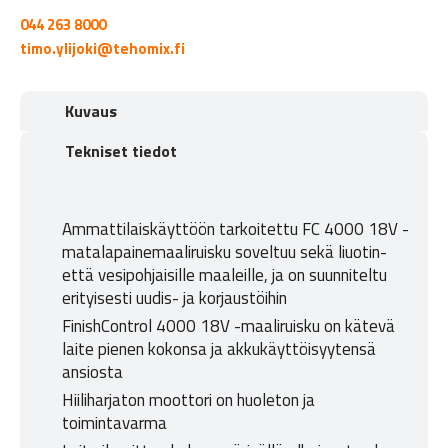
044 263 8000
timo.ylijoki@tehomix.fi
Kuvaus
Tekniset tiedot
Ammattilaiskäyttöön tarkoitettu FC 4000 18V -
matalapainemaaliruisku soveltuu sekä liuotin-
että vesipohjaisille maaleille, ja on suunniteltu
erityisesti uudis- ja korjaustöihin
FinishControl 4000 18V -maaliruisku on kätevä
laite pienen kokonsa ja akkukäyttöisyytensä
ansiosta
Hiiliharjaton moottori on huoleton ja
toimintavarma