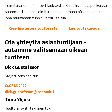
Toimitusaika on 1-2 pv tilauksesta. Kiireellisissä tapauksissa
saamme tilauksen toimitukseen jo samana päivänä, joskus
jopa muutaman tunnin varoitusajalla.
Kysy lisätietoja tuotteesta
Lue tuotekuvaus
Ota yhteyttä asiantuntijaan -
autamme valitsemaan oikean
tuotteen
Dick Gustafsson
Myynti, tekninen tuki
040 546 4874
dick.gustafsson@tehomix.fi
Timo Ylijoki
Huolto, myynti, tekninen tuki