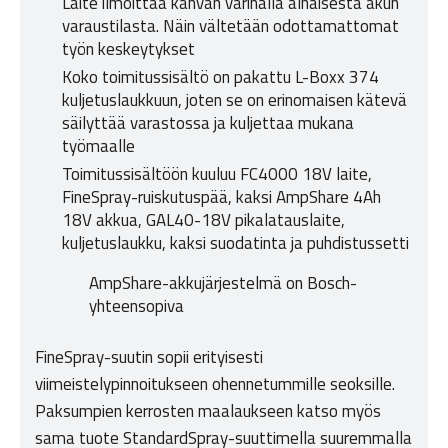
Laite ilmoittaa kahvan värinällä alhaisesta akun
varaustilasta. Näin vältetään odottamattomat
työn keskeytykset
Koko toimitussisältö on pakattu L-Boxx 374
kuljetuslaukkuun, joten se on erinomaisen kätevä
säilyttää varastossa ja kuljettaa mukana
työmaalle
Toimitussisältöön kuuluu FC4000 18V laite,
FineSpray-ruiskutuspää, kaksi AmpShare 4Ah
18V akkua, GAL40-18V pikalatauslaite,
kuljetuslaukku, kaksi suodatinta ja puhdistussetti
AmpShare-akkujärjestelmä on Bosch-
yhteensopiva
FineSpray-suutin sopii erityisesti
viimeistelypinnoitukseen ohennetummille seoksille.
Paksumpien kerrosten maalaukseen katso myös
sama tuote StandardSpray-suuttimella suuremmalla