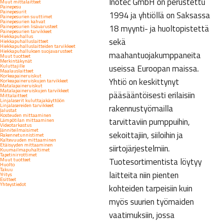
Inotec GmbH on perustettu
Muut mittalaitteet
Painepesu
Painepesurit
1994 ja yhtiöllä on Saksassa
Painepesurien suuttimet
Painepesurien kahvat
18 myynti- ja huoltopistettä
Painepesurien lisävarusteet
Painepesurien tarvikkeet
Hiekkapuhallus
sekä
Hiekkapuhalluslaitteet
Hiekkapuhalluslaitteiden tarvikkeet
Hiekkapuhalluksen suojavarusteet
maahantuojakumppaneita
Muut tuotteet
Merkintäkynät
Kuluttajille
useissa Euroopan maissa.
Maalauslaitteet
Korkeapaineruiskut
Yhtiö on keskittynyt
Korkeapaineruiskujen tarvikkeet
Matalapaineruiskut
Matalapaineruiskujen tarvikkeet
pääsääntöisesti erilaisiin
Mittalaitteet
Linjalaserit kuluttajakäyttöön
Linjalasereiden tarvikkeet
rakennustyömailla
Jalustat
Kosteuden mittaaminen
tarvittaviin pumppuihin,
Lämpötilan mittaaminen
Videotarkastus
Jänniteilmaisimet
sekoittajiin, siiloihin ja
Rakennetunnistimet
Kaltevuuden mittaaminen
Etäisyyden mittaaminen
siirtojärjestelmiin.
Kuumailmapuhaltimet
Tapetinirrottimet
Tuotesortimentista löytyy
Muut tuotteet
Huolto
Takuu
laitteita niin pienten
Yritys
Esitteet
Yhteystiedot
kohteiden tarpeisiin kuin
myös suurien työmaiden
vaatimuksiin, jossa