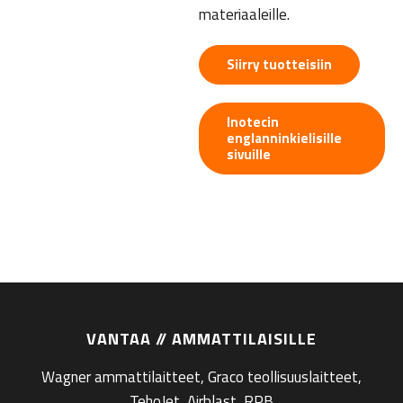
materiaaleille.
Siirry tuotteisiin
Inotecin
englanninkielisille
sivuille
VANTAA // AMMATTILAISILLE
Wagner ammattilaitteet, Graco teollisuuslaitteet,
TehoJet, Airblast, RPB