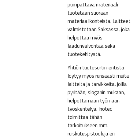
pumpattava materiaali
tuotetaan suoraan
materiaalikonteista. Laitteet
valmistetaan Saksassa, joka
helpottaa myös
laadunvalvontaa sekä
tuotekehitystä.
Yhtiön tuotesortimentista
löytyy myös runsaasti muita
laitteita ja tarvikkeita, joilla
pyritään, sloganin mukaan,
helpottamaan työmaan
työskentelyä. Inotec
toimittaa tähän
tarkoitukseen mm.
ruiskutuspistooleja eri