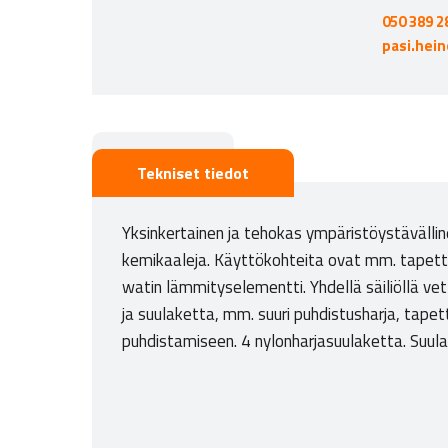
050 389 2
pasi.hei
Kuvaus
Tekniset tiedot
Yksinkertainen ja tehokas ympäristöystäväll
kemikaaleja. Käyttökohteita ovat mm. tapettien
watin lämmityselementti. Yhdellä säiliöllä ve
ja suulaketta, mm. suuri puhdistusharja, tapett
puhdistamiseen. 4 nylonharjasuulaketta. Suulak