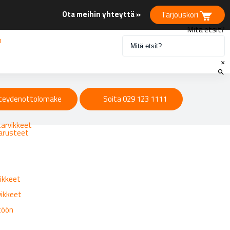
Ota meihin yhteyttä »
Tarjouskori
Mitä etsit?
n
×
eet
teydenottolomake
Soita 029 123 1111
tarvikkeet
varusteet
ikkeet
vikkeet
ttöön