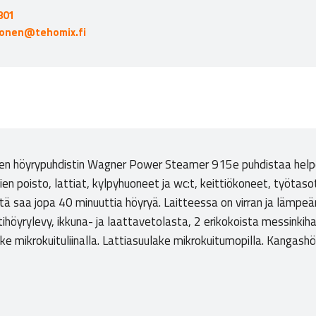
801
nonen@tehomix.fi
inen höyrypuhdistin Wagner Power Steamer 915e puhdistaa help
 poisto, lattiat, kylpyhuoneet ja wc:t, keittiökoneet, työtasot,
ttä saa jopa 40 minuuttia höyryä. Laitteessa on virran ja lämp
ihöyrylevy, ikkuna- ja laattavetolasta, 2 erikokoista messinkihar
e mikrokuituliinalla. Lattiasuulake mikrokuitumopilla. Kangashöyr