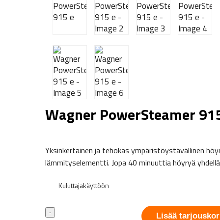
Wagner PowerSteamer 915
Yksinkertainen ja tehokas ympäristöystävällinen höyr
lämmityselementti. Jopa 40 minuuttia höyryä yhdellä 
Kuluttajakäyttöön
Wagner
-
Lisää tarjouskor