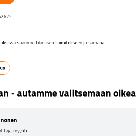
52622
tapauksissa saamme tilauksen toimitukseen jo samana
aus
aan - autamme valitsemaan oikea
inonen
ohtaja, myynti