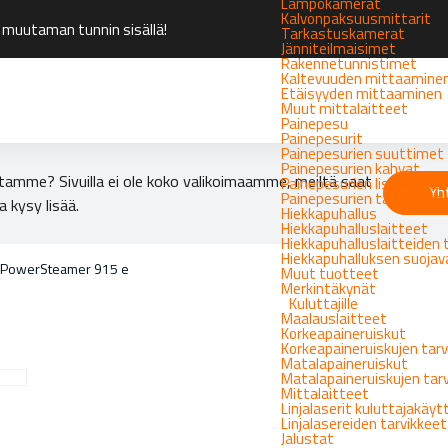
Lämpökamerat
Kalvonpaksuusmittarit
 muutaman tunnin sisällä!
Tarkastuskamerat
Jänniteilmaisimet
Rakennetunnistimet
Kaltevuuden mittaamine
Etäisyyden mittaaminen
Muut mittalaitteet
Painepesu
Painepesurit
Painepesurien suuttimet
Painepesurien kahvat
tamme? Sivuilla ei ole koko valikoimaamme, meiltä saat
Painepesurien lisävarust
Yh
Painepesurien tarvikkeet
a kysy lisää.
Hiekkapuhallus
Hiekkapuhalluslaitteet
Hiekkapuhalluslaitteiden 
Hiekkapuhalluksen suoja
 PowerSteamer 915 e
Muut tuotteet
Merkintäkynät
Kuluttajille
Maalauslaitteet
Korkeapaineruiskut
Korkeapaineruiskujen tarv
Matalapaineruiskut
Matalapaineruiskujen tar
Mittalaitteet
Linjalaserit kuluttajakäy
Linjalasereiden tarvikkeet
Jalustat