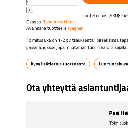
PowerSteamer
915
+
Tuotetunnus (SKU):
24
e
Osasto:
Tapetinirrottimet
määrä
Avainsana tuotteelle
Wagner
Toimitusaika on 1-2 pv tilauksesta. Kiireellisissä 
päivänä, joskus jopa muutaman tunnin varoitusajalla.
Kysy lisätietoja tuotteesta
Lue tuotekuv
Ota yhteyttä asiantuntij
Pasi He
Toimitusj