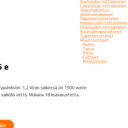
Kosteuden mittaaminen
Lämpötilan mittaaminen
Videotarkastus
Jänniteilmaisimet
Rakennetunnistimet
Kaltevuuden mittaamine
Etäisyyden mittaaminen
Kuumailmapuhaltimet
Tapetinirrottimet
Muut tuotteet
Huolto
Takuu
Yritys
Esitteet
Yhteystiedot
 e
ypuhdistin. 1,2 litran säiliössä on 1500 watin
säiliöllä vettä. Mukana 18 lisävarustetta.
iin