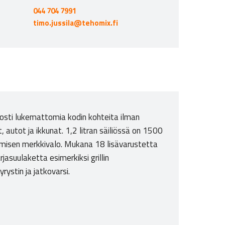
044 704 7991
timo.jussila@tehomix.fi
osti lukemattomia kodin kohteita ilman
 autot ja ikkunat. 1,2 litran säiliössä on 1500
eämisen merkkivalo. Mukana 18 lisävarustetta
jasuulaketta esimerkiksi grillin
ystin ja jatkovarsi.