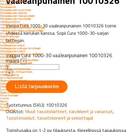
vaaleanpunainen 10010326
Muut mittalaitteet
Painepesu
Painepesurit
Painepesurien suuttimet
Painepesurien kahvat
Painepesurien lisävarusteet
Painepesurien tarvikkeet
Hiekkapuhallus
Vaippa Cura 1000-30 vaaleanpunainen 10010326 toimii
Hiekkapuhalluslaitteet
Hiekkapuhalluslaitteiden tarvikkeet
Hiekkapuhalluksen suojavarusteet
yhdessä kierukan kanssa. Sopii Cura 1000-30-sarjan
Muut tuotteet
Merkintäkynät
laitteisiin.
Kuluttajille
Maalauslaitteet
Korkeapaineruiskut
Korkeapaineruiskujen tarvikkeet
Matalapaineruiskut
Vaippa Cura 1000-30 vaaleanpunainen 10010326
Matalapaineruiskujen tarvikkeet
Mittalaitteet
määrä
Linjalaserit kuluttajakäyttöön
-
Linjalasereiden tarvikkeet
Jalustat
Kosteuden mittaaminen
Lämpötilan mittaaminen
+
Videotarkastus
Jänniteilmaisimet
Rakennetunnistimet
Kaltevuuden mittaaminen
Lisää tarjouskoriin
Etäisyyden mittaaminen
Kuumailmapuhaltimet
Tapetinirrottimet
Muut tuotteet
Huolto
Takuu
Tuotetunnus (SKU):
10010326
Yritys
Esitteet
Yhteystiedot
Osastot:
Muut tasoitelaitteet, tarvikkeet ja varaosat
,
Tasoiteruiskut, tasoitekoneet ja sekoittajat
Toimitusaika on 1-2 pv tilauksesta. Kiireellisissä tapauksissa