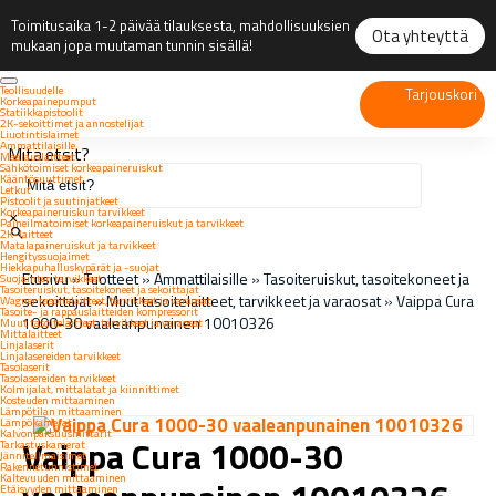
Toimitusaika 1-2 päivää tilauksesta, mahdollisuuksien
Ota yhteyttä
mukaan jopa muutaman tunnin sisällä!
Teollisuudelle
Tarjouskori
Korkeapainepumput
Statiikkapistoolit
2K-sekoittimet ja annostelijat
Liuotintislaimet
Ammattilaisille
Mitä etsit?
Maalauslaitteet
Sähkötoimiset korkeapaineruiskut
Kääntösuuttimet
Letkut
Pistoolit ja suutinjatkeet
Korkeapaineruiskun tarvikkeet
×
Paineilmatoimiset korkeapaineruiskut ja tarvikkeet
2K-laitteet
Matalapaineruiskut ja tarvikkeet
Hengityssuojaimet
Hiekkapuhalluskypärät ja -suojat
Etusivu
»
Tuotteet
»
Ammattilaisille
»
Tasoiteruiskut, tasoitekoneet ja
Suojainten tarvikkeet
Tasoiteruiskut, tasoitekoneet ja sekoittajat
sekoittajat
»
Muut tasoitelaitteet, tarvikkeet ja varaosat
»
Vaippa Cura
Wagner tasoitelaitteet, tarvikkeet ja varaosat
Tasoite- ja rappauslaitteiden kompressorit
1000-30 vaaleanpunainen 10010326
Muut tasoitelaitteet, tarvikkeet ja varaosat
Mittalaitteet
Linjalaserit
Linjalasereiden tarvikkeet
Tasolaserit
Tasolasereiden tarvikkeet
Kolmijalat, mittalatat ja kiinnittimet
Kosteuden mittaaminen
Lämpötilan mittaaminen
Lämpökamerat
Kalvonpaksuusmittarit
Vaippa Cura 1000-30
Tarkastuskamerat
Jänniteilmaisimet
Rakennetunnistimet
Kaltevuuden mittaaminen
Etäisyyden mittaaminen