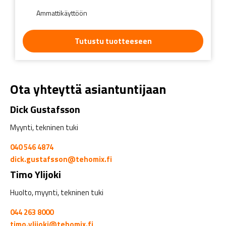
Ammattikäyttöön
Tutustu tuotteeseen
Ota yhteyttä asiantuntijaan
Dick Gustafsson
Myynti, tekninen tuki
040 546 4874
dick.gustafsson@tehomix.fi
Timo Ylijoki
Huolto, myynti, tekninen tuki
044 263 8000
timo.ylijoki@tehomix.fi