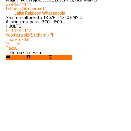
029 123 1111
tehomix@tehomix.fi
Laita Raisioon Whatsappia
Sammalkallionkatu 18 G/H, 21220 RAISIO
Avoinna ma-pe klo 8:00-16:00
HUOLTO
029 123 1112
huolto.raisio@tehomix.fi
Tuotemerkit
Esitteet
Takuu
Tehomix somessa
YouTube
Facebook
Instagram