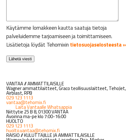
Käytämme lomakkeen kautta saatuja tietoja
palveluidemme tarjoamiseen ja toimittamiseen.
Lisätietoja löydät Tehomixin
tietosuojaselosteesta »
VANTAA // AMMATTILAISILLE
Wagner ammattilaitteet, Graco teollisuuslaitteet, TehoJet,
Airblast, RPB
029 123 1113
vantaa@tehomix.fi
Laita Vantaalle Whatsappia
Niittytie 25 B 8, 01300 VANTAA
Avoinna ma-pe klo 7:00-16:00
HUOLTO
029 123 1113
huolto.vantaa@tehomix.fi
RAISIO // KULUTTAJILLE JA AMMATTILAISILLE
Wagner kuluttajalaitteet, Laserliner, Pica-Marker