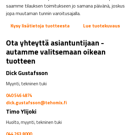
saamme tilauksen toimitukseen jo samana päivänä, joskus
jopa muutaman tunnin varoitusajalla.
Kysy lisätietoja tuotteesta
Lue tuotekuvaus
Ota yhteyttä asiantuntijaan -
autamme valitsemaan oikean
tuotteen
Dick Gustafsson
Myynti, tekninen tuki
040 546 4874
dick.gustafsson@tehomix.fi
Timo Ylijoki
Huolto, myynti, tekninen tuki
044 263 8000