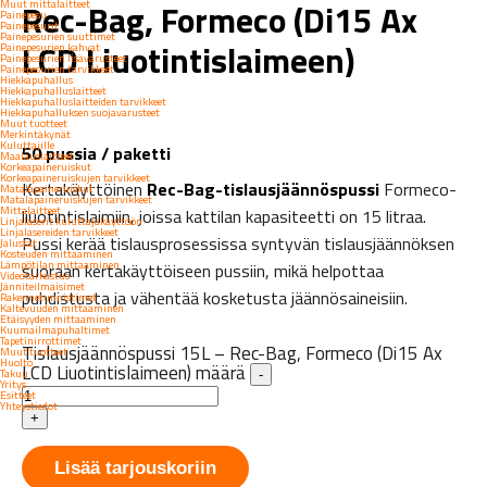
Rec-Bag, Formeco (Di15 Ax
Muut mittalaitteet
Painepesu
Painepesurit
Painepesurien suuttimet
LCD Liuotintislaimeen)
Painepesurien kahvat
Painepesurien lisävarusteet
Painepesurien tarvikkeet
Hiekkapuhallus
Hiekkapuhalluslaitteet
Hiekkapuhalluslaitteiden tarvikkeet
Hiekkapuhalluksen suojavarusteet
Muut tuotteet
Merkintäkynät
Kuluttajille
50 pussia / paketti
Maalauslaitteet
Korkeapaineruiskut
Korkeapaineruiskujen tarvikkeet
Kertakäyttöinen
Rec-Bag-tislausjäännöspussi
Formeco-
Matalapaineruiskut
Matalapaineruiskujen tarvikkeet
Mittalaitteet
liuotintislaimiin, joissa kattilan kapasiteetti on 15 litraa.
Linjalaserit kuluttajakäyttöön
Linjalasereiden tarvikkeet
Pussi kerää tislausprosessissa syntyvän tislausjäännöksen
Jalustat
Kosteuden mittaaminen
Lämpötilan mittaaminen
suoraan kertakäyttöiseen pussiin, mikä helpottaa
Videotarkastus
Jänniteilmaisimet
puhdistusta ja vähentää kosketusta jäännösaineisiin.
Rakennetunnistimet
Kaltevuuden mittaaminen
Etäisyyden mittaaminen
Kuumailmapuhaltimet
Tapetinirrottimet
Tislausjäännöspussi 15L – Rec-Bag, Formeco (Di15 Ax
Muut tuotteet
Huolto
LCD Liuotintislaimeen) määrä
Takuu
-
Yritys
Esitteet
Yhteystiedot
+
Lisää tarjouskoriin