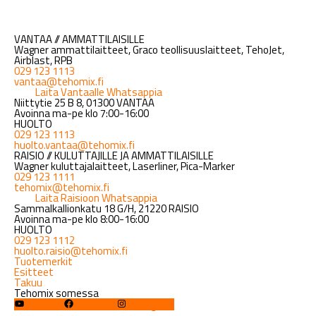
VANTAA // AMMATTILAISILLE
Wagner ammattilaitteet, Graco teollisuuslaitteet, TehoJet,
Airblast, RPB
029 123 1113
vantaa@tehomix.fi
Laita Vantaalle Whatsappia
Niittytie 25 B 8, 01300 VANTAA
Avoinna ma-pe klo 7:00-16:00
HUOLTO
029 123 1113
huolto.vantaa@tehomix.fi
RAISIO // KULUTTAJILLE JA AMMATTILAISILLE
Wagner kuluttajalaitteet, Laserliner, Pica-Marker
029 123 1111
tehomix@tehomix.fi
Laita Raisioon Whatsappia
Sammalkallionkatu 18 G/H, 21220 RAISIO
Avoinna ma-pe klo 8:00-16:00
HUOLTO
029 123 1112
huolto.raisio@tehomix.fi
Tuotemerkit
Esitteet
Takuu
Tehomix somessa
YouTube
Facebook
Instagram