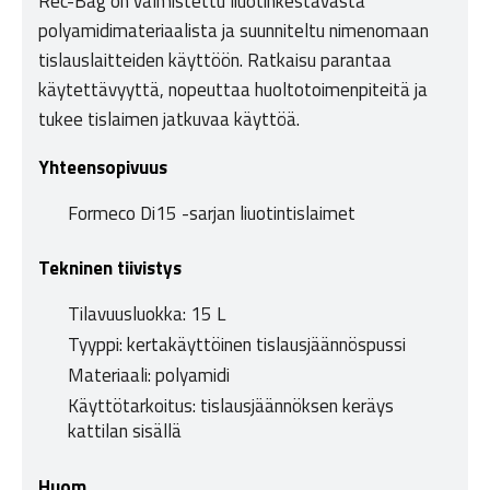
Rec-Bag on valmistettu liuotinkestävästä
polyamidimateriaalista ja suunniteltu nimenomaan
tislauslaitteiden käyttöön. Ratkaisu parantaa
käytettävyyttä, nopeuttaa huoltotoimenpiteitä ja
tukee tislaimen jatkuvaa käyttöä.
Yhteensopivuus
Formeco Di15 -sarjan liuotintislaimet
Tekninen tiivistys
Tilavuusluokka: 15 L
Tyyppi: kertakäyttöinen tislausjäännöspussi
Materiaali: polyamidi
Käyttötarkoitus: tislausjäännöksen keräys
kattilan sisällä
Huom