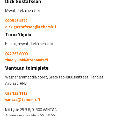
Dick Gustafsson
Myynti, tekninen tuki
040 546 4874
dick.gustafsson@tehomix.fi
Timo Ylijoki
Huolto, myynti, tekninen tuki
044 263 8000
timo.ylijoki@tehomix.fi
Vantaan toimipiste
Wagner ammattilaitteet, Graco teollisuuslaitteet, TehoJet,
Airblast, RPB
029 123 1113
vantaa@tehomix.fi
Niittytie 25 B 8, 01300 VANTAA
Avoinna ma-pe klo 7:00-16:00