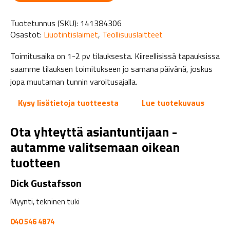
Tuotetunnus (SKU):
141384306
Osastot:
Liuotintislaimet
,
Teollisuuslaitteet
Toimitusaika on 1-2 pv tilauksesta. Kiireellisissä tapauksissa
saamme tilauksen toimitukseen jo samana päivänä, joskus
jopa muutaman tunnin varoitusajalla.
Kysy lisätietoja tuotteesta
Lue tuotekuvaus
Ota yhteyttä asiantuntijaan -
autamme valitsemaan oikean
tuotteen
Dick Gustafsson
Myynti, tekninen tuki
040 546 4874