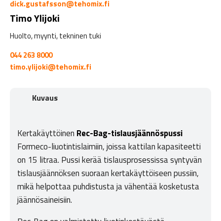
dick.gustafsson@tehomix.fi
Timo Ylijoki
Huolto, myynti, tekninen tuki
044 263 8000
timo.ylijoki@tehomix.fi
Kuvaus
Kertakäyttöinen
Rec-Bag-tislausjäännöspussi
Formeco-liuotintislaimiin, joissa kattilan kapasiteetti
on 15 litraa. Pussi kerää tislausprosessissa syntyvän
tislausjäännöksen suoraan kertakäyttöiseen pussiin,
mikä helpottaa puhdistusta ja vähentää kosketusta
jäännösaineisiin.