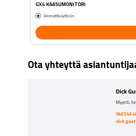
GX4 KAASUMONITORI
Ammattikäyttöön
Ota yhteyttä asiantuntij
Dick Gu
Myynti, te
040 546 4
dick.gus