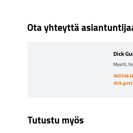
Ota yhteyttä asiantuntij
Dick Gu
Myynti, te
040 546 4
dick.gus
Tutustu myös