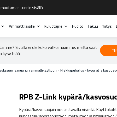
 muutaman tunnin sisällä!
Ammattilaisille
Kuluttajille
Huolto
Takuu
Yritys
tamme? Sivuilla ei ole koko valikoimaamme, meiltä saat
Yh
a kysy lisää.
laukseen ja muuhun ammattikäyttöön
»
Hiekkapuhallus - kypärät ja kasvosu
RPB Z-Link kypärä/kasvosuo
Kypärä/kasvosuojain nostettavalla visiirillä. Käyttöko
puhdastila/laboratoriotyöt, metallityöt ja hitsaustyöt (v