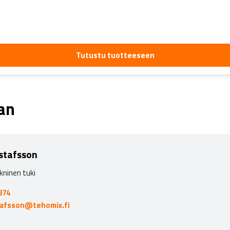
Tutustu tuotteeseen
aan
stafsson
kninen tuki
874
tafsson@tehomix.fi