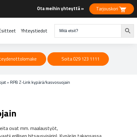
Ota meihin yhteyttä »
Tarjouskori
Esitteet
Yhteystiedot
teydenottolomake
Soita 029 123 1111
ojat
»
RPB Z-Link kypärä/kasvosuojain
jain
hteita ovat mm. maalaustyöt,
aatii erillisen hitsausvisiirin). Kypärän takaosassa