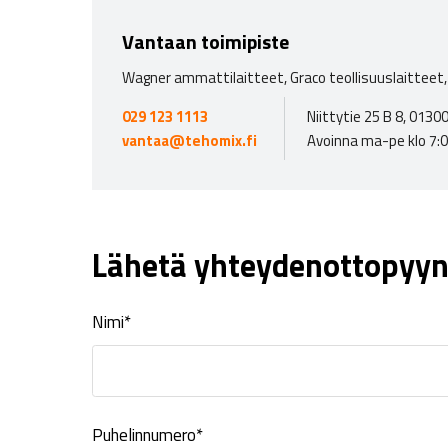
Vantaan toimipiste
Wagner ammattilaitteet, Graco teollisuuslaitteet, 
029 123 1113
Niittytie 25 B 8, 013
vantaa@tehomix.fi
Avoinna ma-pe klo 7:
Lähetä yhteydenottopyyn
Nimi*
Puhelinnumero*