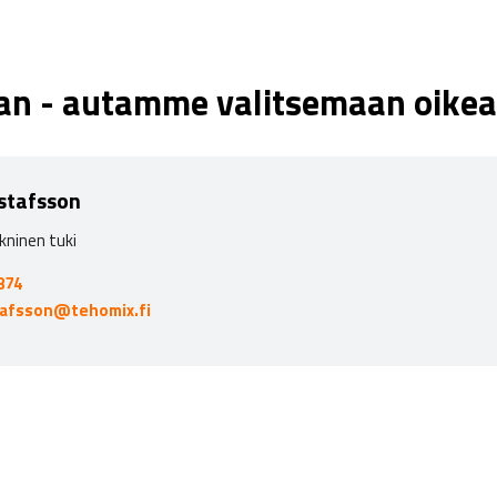
aan - autamme valitsemaan oikea
stafsson
kninen tuki
874
tafsson@tehomix.fi