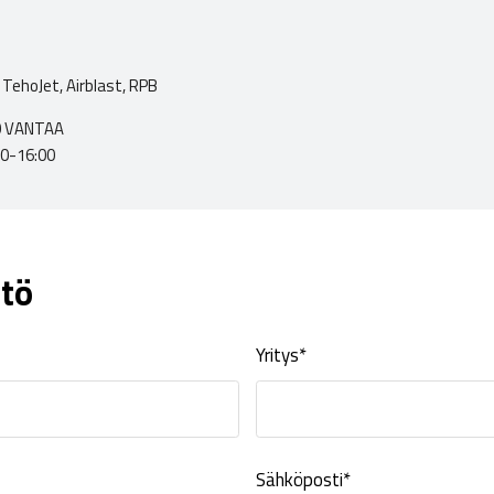
TehoJet, Airblast, RPB
00 VANTAA
00-16:00
tö
Yritys*
Sähköposti*