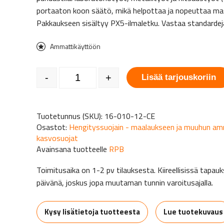
portaaton koon säätö, mikä helpottaa ja nopeuttaa mas
Pakkaukseen sisältyy PX5-ilmaletku. Vastaa standard
Ammattikäyttöön
RPB Z-Link kypärä/kasvosuojain määrä
-
+
Lisää tarjouskoriin
Tuotetunnus (SKU):
16-010-12-CE
Osastot:
Hengityssuojain - maalaukseen ja muuhun a
kasvosuojat
Avainsana tuotteelle
RPB
Toimitusaika on 1-2 pv tilauksesta. Kiireellisissä tap
päivänä, joskus jopa muutaman tunnin varoitusajalla.
Kysy lisätietoja tuotteesta
Lue tuotekuvaus