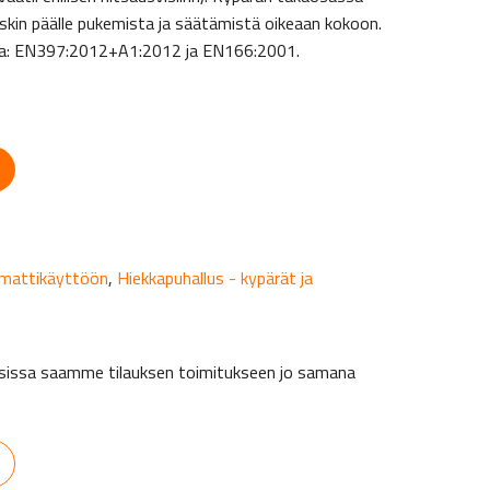
kin päälle pukemista ja säätämistä oikeaan kokoon.
eja: EN397:2012+A1:2012 ja EN166:2001.
mmattikäyttöön
,
Hiekkapuhallus - kypärät ja
auksissa saamme tilauksen toimitukseen jo samana