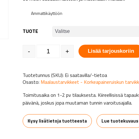
Ammattikäyttöön
TUOTE
Pullosuodatin Wagner määrä
-
+
Lisää tarjouskoriin
Tuotetunnus (SKU):
Ei saatavilla/-tietoa
Osasto:
Maalaustarvikkeet - Korkeapaineruiskun tarvik
Toimitusaika on 1-2 pv tilauksesta. Kiireellisissä tap
päivänä, joskus jopa muutaman tunnin varoitusajalla.
Kysy lisätietoja tuotteesta
Lue tuotekuvaus