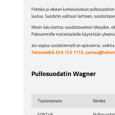
Puhdas ja oikean karkeusluokan pullosuodatin
laatua. Suodatin valitaan laitteen, suodatinp
Mesh-luku kertoo suodatinverkon tiheyden, el
Paksummille materiaaleille käytetään yleensä 
Jos sopiva suodatinmalli on epävarma, valint
Tehomixiltä
:
029 123 1113,
vantaa@tehomi
Pullosuodatin Wagner
Tuotenumero
Nimike
508748
Pullosuoda