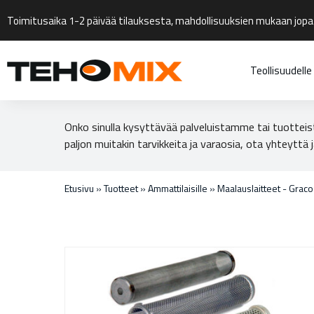
Toimitusaika 1-2 päivää tilauksesta, mahdollisuuksien mukaan jopa
Teollisuudelle
Onko sinulla kysyttävää palveluistamme tai tuotteis
paljon muitakin tarvikkeita ja varaosia, ota yhteyttä j
Etusivu
»
Tuotteet
»
Ammattilaisille
»
Maalauslaitteet - Grac