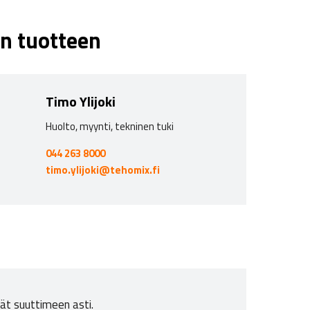
n tuotteen
Timo Ylijoki
Huolto, myynti, tekninen tuki
044 263 8000
timo.ylijoki@tehomix.fi
ät suuttimeen asti.