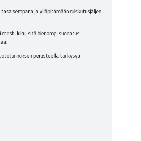
 tasaisempana ja ylläpitämään ruiskutusjäljen
 mesh-luku, sitä hienompi suodatus.
kaa.
tuotetunnuksen perusteella tai kysyä