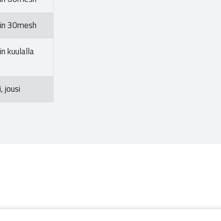
tin 30mesh
n kuulalla
, jousi