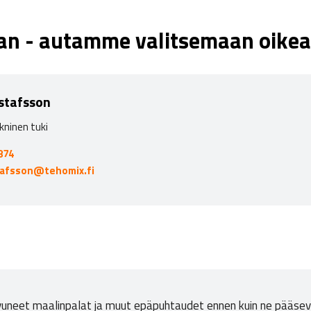
aan - autamme valitsemaan oikea
stafsson
kninen tuki
874
tafsson@tehomix.fi
vuneet maalinpalat ja muut epäpuhtaudet ennen kuin ne pääsev