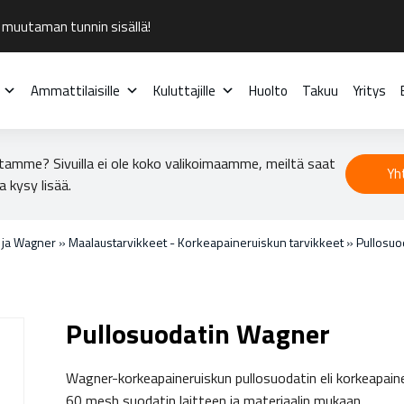
 muutaman tunnin sisällä!
Ammattilaisille
Kuluttajille
Huolto
Takuu
Yritys
tamme? Sivuilla ei ole koko valikoimaamme, meiltä saat
Yh
a kysy lisää.
o ja Wagner
»
Maalaustarvikkeet - Korkeapaineruiskun tarvikkeet
»
Pullosuo
Pullosuodatin Wagner
Wagner-korkeapaineruiskun pullosuodatin eli korkeapain
60 mesh suodatin laitteen ja materiaalin mukaan.