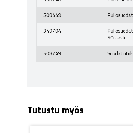
508449
Pullosuoda
349704
Pullosuodati
50mesh
508749
Suodatintuki
Tutustu myös