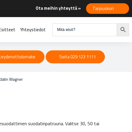
Ota meihin yhteyttä »
Tarjouskori
Esitteet
Yhteystiedot
teydenottolomake
Soita 029 123 1111
datin Wagner
esuodattimen suodatinpatruuna. Valitse 30, 50 tai