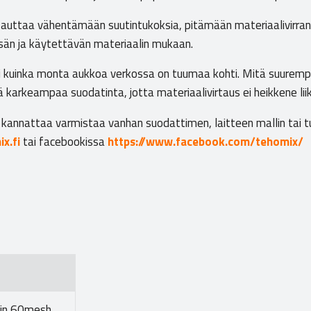
 auttaa vähentämään suutintukoksia, pitämään materiaalivirran
esän ja käytettävän materiaalin mukaan.
i kuinka monta aukkoa verkossa on tuumaa kohti. Mitä suurempi
karkeampaa suodatinta, jotta materiaalivirtaus ei heikkene lii
a kannattaa varmistaa vanhan suodattimen, laitteen mallin tai 
x.fi
tai facebookissa
https://www.facebook.com/tehomix/
tin 60mesh