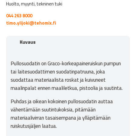
Huolto, myynti, tekninen tuki
044 263 8000
timo.ylijoki@tehomix.fi
Kuvaus
Pullosuodatin on Graco-korkeapaineruiskun pumpun
tai laitesuodattimen suodatinpatruuna, joka
suodattaa materiaalista roskat ja kuivuneet
maalinpalat ennen maaliletkua, pistoolia ja suutinta.
Puhdas ja oikean kokoinen pullosuodatin auttaa
vähentämään suutintukoksia, pitämään
materiaalivirran tasaisempana ja ylläpitämään
ruiskutusjäljen laatua.