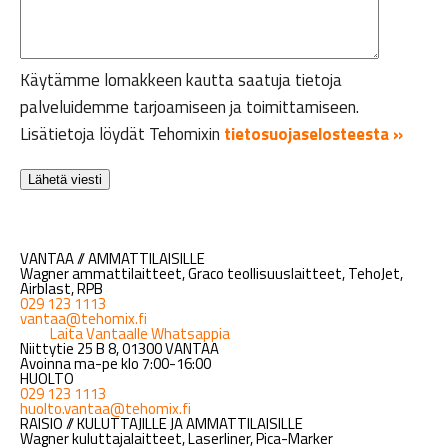
Käytämme lomakkeen kautta saatuja tietoja
palveluidemme tarjoamiseen ja toimittamiseen.
Lisätietoja löydät Tehomixin
tietosuojaselosteesta »
VANTAA // AMMATTILAISILLE
Wagner ammattilaitteet, Graco teollisuuslaitteet, TehoJet,
Airblast, RPB
029 123 1113
vantaa@tehomix.fi
Laita Vantaalle Whatsappia
Niittytie 25 B 8, 01300 VANTAA
Avoinna ma-pe klo 7:00-16:00
HUOLTO
029 123 1113
huolto.vantaa@tehomix.fi
RAISIO // KULUTTAJILLE JA AMMATTILAISILLE
Wagner kuluttajalaitteet, Laserliner, Pica-Marker