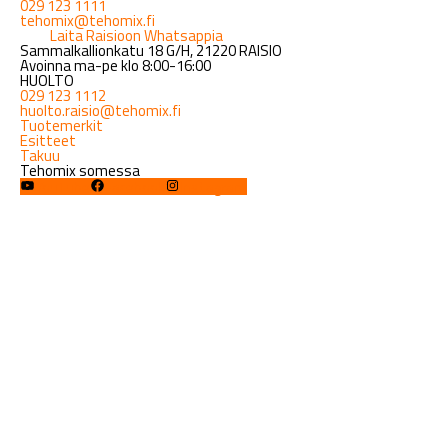
029 123 1111
tehomix@tehomix.fi
Laita Raisioon Whatsappia
Sammalkallionkatu 18 G/H, 21220 RAISIO
Avoinna ma-pe klo 8:00-16:00
HUOLTO
029 123 1112
huolto.raisio@tehomix.fi
Tuotemerkit
Esitteet
Takuu
Tehomix somessa
YouTube
Facebook
Instagram