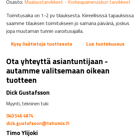
Osasto:
Maalaustarvikkeet - Korkeapaineruiskun tarvikkeet
Toimitusaika on 1-2 pv tilauksesta. Kiireellisissä tapauksissa
saamme tilauksen toimitukseen jo samana päivänä, joskus
jopa muutaman tunnin varoitusajalla.
Kysy lisätietoja tuotteesta
Lue tuotekuvaus
Ota yhteyttä asiantuntijaan -
autamme valitsemaan oikean
tuotteen
Dick Gustafsson
Myynti, tekninen tuki
040 546 4874
dick.gustafsson@tehomix.fi
Timo Ylijoki