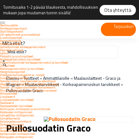
Toimitusaika 1-2 päivää tilauksesta, mahdollisuuksien
Ota yhteyttä
mukaan jopa muutaman tunnin sisällä!
Teollisuudelle
Tarjouskori
Korkeapainepumput
Statiikkapistoolit
2K-sekoittimet ja annostelijat
Liuotintislaimet
Ammattilaisille
Mitä etsit?
Maalauslaitteet
Sähkötoimiset korkeapaineruiskut
Kääntösuuttimet
Letkut
Pistoolit ja suutinjatkeet
Korkeapaineruiskun tarvikkeet
×
Paineilmatoimiset korkeapaineruiskut ja tarvikkeet
2K-laitteet
Matalapaineruiskut ja tarvikkeet
Hengityssuojaimet
Hiekkapuhalluskypärät ja -suojat
Etusivu
»
Tuotteet
»
Ammattilaisille
»
Maalauslaitteet - Graco ja
Suojainten tarvikkeet
Tasoiteruiskut, tasoitekoneet ja sekoittajat
Wagner
»
Maalaustarvikkeet - Korkeapaineruiskun tarvikkeet
»
Wagner tasoitelaitteet, tarvikkeet ja varaosat
Tasoite- ja rappauslaitteiden kompressorit
Pullosuodatin Graco
Muut tasoitelaitteet, tarvikkeet ja varaosat
Mittalaitteet
Linjalaserit
Linjalasereiden tarvikkeet
Tasolaserit
Tasolasereiden tarvikkeet
Kolmijalat, mittalatat ja kiinnittimet
Kosteuden mittaaminen
Lämpötilan mittaaminen
Lämpökamerat
Kalvonpaksuusmittarit
Pullosuodatin Graco
Tarkastuskamerat
Jänniteilmaisimet
Rakennetunnistimet
Kaltevuuden mittaaminen
Etäisyyden mittaaminen