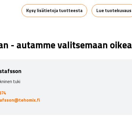
Kysy lisätietoja tuotteesta
Lue tuotekuvaus
aan - autamme valitsemaan oikea
stafsson
kninen tuki
874
tafsson@tehomix.fi