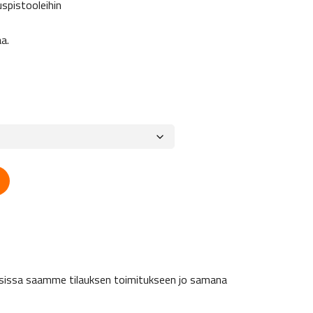
uspistooleihin
aa.
a
8" 90 cm / 180 cm määrä
auksissa saamme tilauksen toimitukseen jo samana