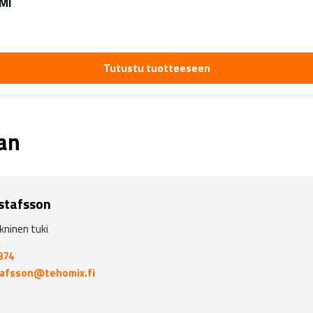
MI
Tutustu tuotteeseen
aan
stafsson
kninen tuki
874
tafsson@tehomix.fi