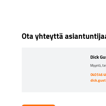
Ota yhteyttä asiantuntij
Dick Gu
Myynti, te
040 546 4
dick.gus