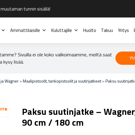
 muutaman tunnin sisällä!
Ammattilaisille
Kuluttajille
Huolto
Takuu
Yritys
tamme? Sivuilla ei ole koko valikoimaamme, meiltä saat
Yh
a kysy lisää.
o ja Wagner
»
Maalipistoolit, tankopistoolit ja suutinjatkeet
»
Paksu suutinjatk
Paksu suutinjatke – Wagner,
90 cm / 180 cm