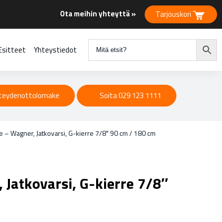
Ota meihin yhteyttä »
Tarjouskori
Esitteet
Yhteystiedot
teydenottolomake
Soita 029 123 1111
e – Wagner, Jatkovarsi, G-kierre 7/8″ 90 cm / 180 cm
 Jatkovarsi, G-kierre 7/8″