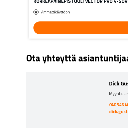
KORKEAPAINEPISTOOLI VECTOR PRO 4-SOR
Ammattikäyttöön
Ota yhteyttä asiantuntij
Dick Gu
Myynti, te
040 546 4
dick.gus