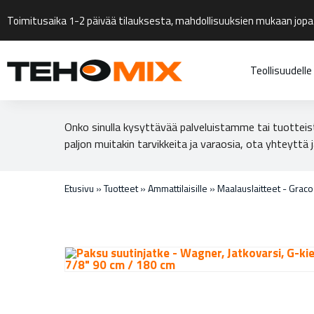
Toimitusaika 1-2 päivää tilauksesta, mahdollisuuksien mukaan jopa
Teollisuudelle
Onko sinulla kysyttävää palveluistamme tai tuotteis
paljon muitakin tarvikkeita ja varaosia, ota yhteyttä j
Etusivu
»
Tuotteet
»
Ammattilaisille
»
Maalauslaitteet - Grac