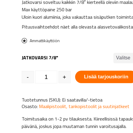
Jatkovarsi soveltuu kaikkiin 7/8″ kierteellä oleviin maala
Max käyttöpaine 250 bar
Uloin kuori alumiinia, joka vakauttaa sisäputken toimint
Pituusvaihtoehdot näet alla olevasta alasvetovalikost
Ammattikäyttöön
JATKOVARSI 7/8"
Paksu suutinjatke - Wagner, Jatkovarsi, G-kierre 7/
-
+
Lisää tarjouskoriin
Tuotetunnus (SKU):
Ei saatavilla/-tietoa
Osasto:
Maalipistoolit, tankopistoolit ja suutinjatkeet
Toimitusaika on 1-2 pv tilauksesta. Kiireellisissä tap
päivänä, joskus jopa muutaman tunnin varoitusajalla.