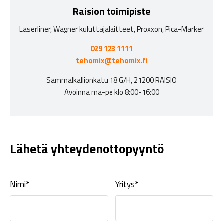
Raision toimipiste
Laserliner, Wagner kuluttajalaitteet, Proxxon, Pica-Marker
029 123 1111
tehomix@tehomix.fi
Sammalkallionkatu 18 G/H, 21200 RAISIO
Avoinna ma-pe klo 8:00-16:00
Lähetä yhteydenottopyyntö
Nimi*
Yritys*