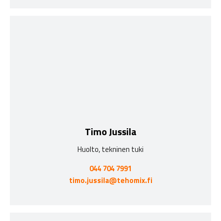
Timo Jussila
Huolto, tekninen tuki
044 704 7991
timo.jussila@tehomix.fi