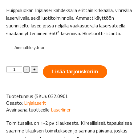
Huippuluokan linjalaser kahdeksalla erittäin kirkkaalla, vihreällä
laserviivalla sekä luotitoiminnolla. Ammattikäyttöön
suunniteltu laser, jossa neljällä vaakasuoralla lasersäteellä
saadaan yhtenäinen 360° laserviiva. Bluetooth-liitäntä.
Ammattikäyttöön
Laserliner
-
+
Lisää tarjouskoriin
PowerCross-
Laser
8G
Tuotetunnus (SKU):
032.090L
määrä
Osasto:
Linjalaserit
Avainsana tuotteelle
Laserliner
Toimitusaika on 1-2 pv tilauksesta. Kiireellisissä tapauksissa
saamme tilauksen toimitukseen jo samana päivänä, joskus