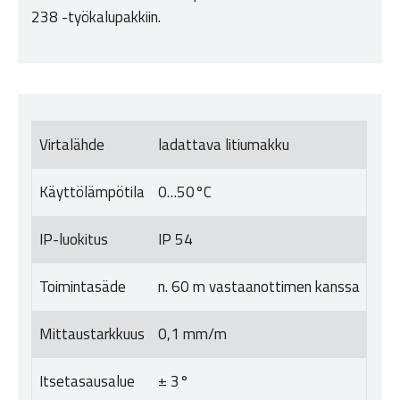
238 -työkalupakkiin.
Virtalähde
ladattava litiumakku
Käyttölämpötila
0…50°C
IP-luokitus
IP 54
Toimintasäde
n. 60 m vastaanottimen kanssa
Mittaustarkkuus
0,1 mm/m
Itsetasausalue
± 3°