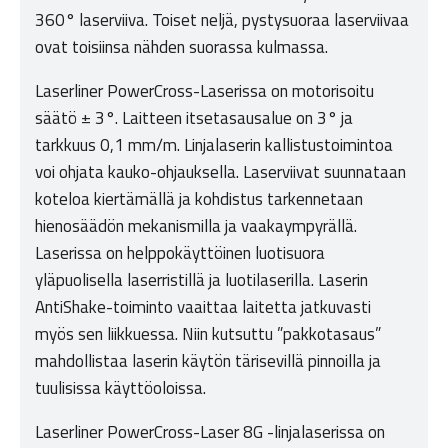
360° laserviiva. Toiset neljä, pystysuoraa laserviivaa
ovat toisiinsa nähden suorassa kulmassa.
Laserliner PowerCross-Laserissa on motorisoitu
säätö ± 3°. Laitteen itsetasausalue on 3° ja
tarkkuus 0,1 mm/m. Linjalaserin kallistustoimintoa
voi ohjata kauko-ohjauksella. Laserviivat suunnataan
koteloa kiertämällä ja kohdistus tarkennetaan
hienosäädön mekanismilla ja vaakaympyrällä.
Laserissa on helppokäyttöinen luotisuora
yläpuolisella laserristillä ja luotilaserilla. Laserin
AntiShake-toiminto vaaittaa laitetta jatkuvasti
myös sen liikkuessa. Niin kutsuttu ”pakkotasaus”
mahdollistaa laserin käytön tärisevillä pinnoilla ja
tuulisissa käyttöoloissa.
Laserliner PowerCross-Laser 8G -linjalaserissa on