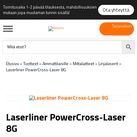
Toimitusaika 1-2 päivää tilauksesta, mahdollisuuksien
Ota yhteyttä
mukaan jopa muutaman tunnin sisällä!
Tarjouskori
Etusivu
»
Tuotteet
»
Ammattilaisille
»
Mittalaitteet
»
Linjalaserit
»
Laserliner PowerCross-Laser 8G
Laserliner PowerCross-Laser
8G