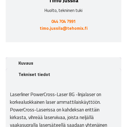
Timo Jussila
Huolto, tekninen tuki
044 704 7991
timo.jussila@tehomix.fi
Kuvaus
Tekniset tiedot
Laserliner PowerCross-Laser 8G -linjalaser on
korkealuokkainen laser ammattilaiskäyttöön.
PowerCross-Laserissa on kahdeksan erittäin
kirkasta, vihreää laserviivaa, joista neljällä
vaakasuoralla lasersäteellä saadaan yhtenäinen