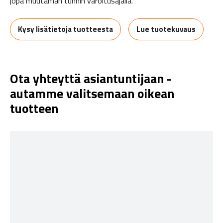
jopa muutaman tunnin varoitusajalla.
Kysy lisätietoja tuotteesta
Lue tuotekuvaus
Ota yhteyttä asiantuntijaan -
autamme valitsemaan oikean
tuotteen