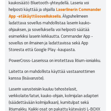
kaukosäätö Bluetooth-yhteydellä. Laseria voi
helposti käyttää ja ohjailla
Laserlinerin Commander
App -etäkäyttösovelluksella
. Älypuhelimeen
ladattava sovellus mahdollistaa laserin kauko-
ohjauksen, ja sovelluksella voi helposti säätää
esimerkiksi laserin kirkkautta. Commander App -
sovellus on ilmainen ja ladattavissa sekä App
Storesta että Google Play -kaupasta.
PowerCross-Laserissa on irrotettava litium-ioniakku.
Laitetta on mahdollista käyttää vastaanottimen
kanssa (lisävaruste).
Laserin varusteisiin kuuluu tehostelasit,
verkkolaite/laturi, kauko-ohjain, kolmijalan adapteri
(säädettävään kolmijalkaan), kumitulpat sekä
litiumakku. Kaikki osat on pakattu kätevästi L-BOXX