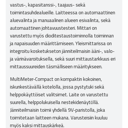
vastus-, kapasitanssi-, taajuus- sekä
toimintasuhdealueille. Laitteessa on automaattinen
aluevalinta ja manuaalinen alueen esivalinta, sekä
automaattinen johtavuustesteri. Mittari on
varustettu myös dioditestaustoiminnolla toiminnan
ja napaisuuden määrittämiseen. Yleismittarissa on
integroitu kosketukseton jänniteilmaisin ääni-, valo-
ja värinävaroituksella, sekä suuri mittaustarkkuus eri
mittaussuureiden täsmälliseen määritykseen.
MultiMeter-Compact on kompaktin kokoinen,
iskunkestävällä kotelolla, jossa pystytuki sekä
helppokäyttöiset valitsimet. Laite on varustettu
suurella, helppolukuisella nestekidenäytöllä.
Jänniteilmaisin toimii yhdellä 9V-paristolla, joka
toimitetaan laitteen mukana. Varusteisiin kuuluu
myös kaksi mittauskärkeä.