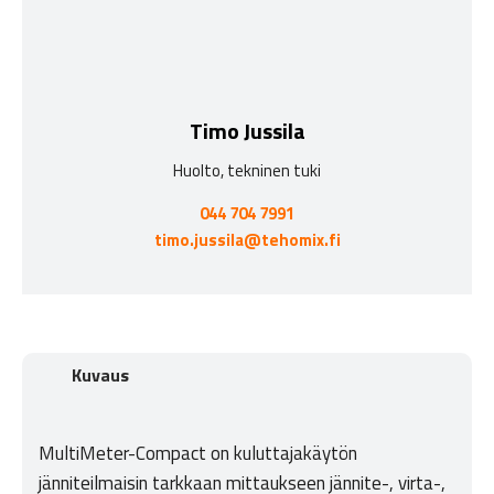
Timo Jussila
Huolto, tekninen tuki
044 704 7991
timo.jussila@tehomix.fi
Kuvaus
MultiMeter-Compact on kuluttajakäytön
jänniteilmaisin tarkkaan mittaukseen jännite-, virta-,