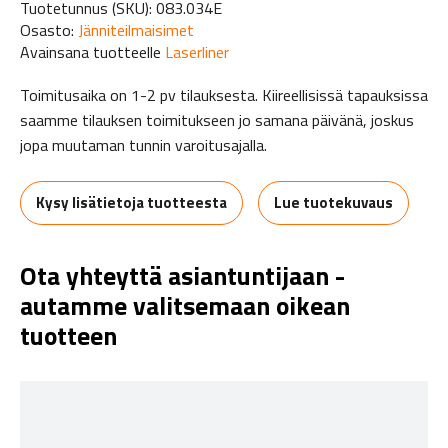
Tuotetunnus (SKU):
083.034E
Osasto:
Jänniteilmaisimet
Avainsana tuotteelle
Laserliner
Toimitusaika on 1-2 pv tilauksesta. Kiireellisissä tapauksissa
saamme tilauksen toimitukseen jo samana päivänä, joskus
jopa muutaman tunnin varoitusajalla.
Kysy lisätietoja tuotteesta
Lue tuotekuvaus
Ota yhteyttä asiantuntijaan -
autamme valitsemaan oikean
tuotteen