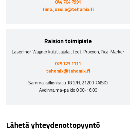
044 704 7991
timo.jussila@tehomix.fi
Raision toimipiste
Laserliner, Wagner kuluttajalaitteet, Proxxon, Pica-Marker
029 123 1111
tehomix@tehomix.fi
Sammalkallionkatu 18 G/H, 21200 RAISIO
Avoinna ma-pe klo 8:00-16:00
Lähetä yhteydenottopyyntö