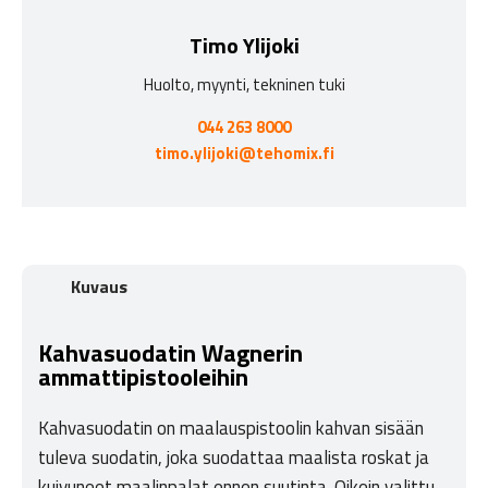
Timo Ylijoki
Huolto, myynti, tekninen tuki
044 263 8000
timo.ylijoki@tehomix.fi
Kuvaus
Kahvasuodatin Wagnerin
ammattipistooleihin
Kahvasuodatin on maalauspistoolin kahvan sisään
tuleva suodatin, joka suodattaa maalista roskat ja
kuivuneet maalinpalat ennen suutinta. Oikein valittu