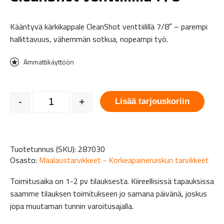
Kääntyvä kärkikappale CleanShot venttiilillä 7/8″ – parempi
hallittavuus, vähemmän sotkua, nopeampi työ.
Ammattikäyttöön
Kääntyvä kärkikappale CleanShot venttiilillä 7/8" määrä
-
+
Lisää tarjouskoriin
Tuotetunnus (SKU):
287030
Osasto:
Maalaustarvikkeet - Korkeapaineruiskun tarvikkeet
Toimitusaika on 1-2 pv tilauksesta. Kiireellisissä tapauksissa
saamme tilauksen toimitukseen jo samana päivänä, joskus
jopa muutaman tunnin varoitusajalla.