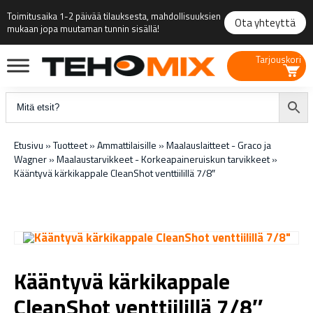
Toimitusaika 1-2 päivää tilauksesta, mahdollisuuksien
Ota yhteyttä
mukaan jopa muutaman tunnin sisällä!
Tarjouskori
Etusivu
»
Tuotteet
»
Ammattilaisille
»
Maalauslaitteet - Graco ja
Wagner
»
Maalaustarvikkeet - Korkeapaineruiskun tarvikkeet
»
Kääntyvä kärkikappale CleanShot venttiilillä 7/8″
Kääntyvä kärkikappale
CleanShot venttiilillä 7/8″