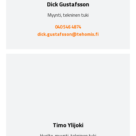
Dick Gustafsson
Myynti, tekninen tuki
040 546 4874
dick.gustafsson@tehomix.fi
Timo Ylijoki
Huolto, myynti, tekninen tuki