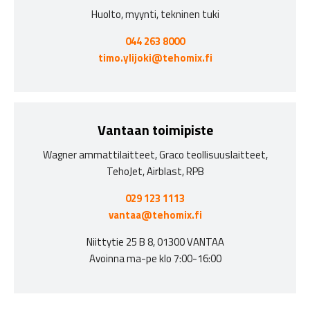
Huolto, myynti, tekninen tuki
044 263 8000
timo.ylijoki@tehomix.fi
Vantaan toimipiste
Wagner ammattilaitteet, Graco teollisuuslaitteet,
TehoJet, Airblast, RPB
029 123 1113
vantaa@tehomix.fi
Niittytie 25 B 8, 01300 VANTAA
Avoinna ma-pe klo 7:00-16:00