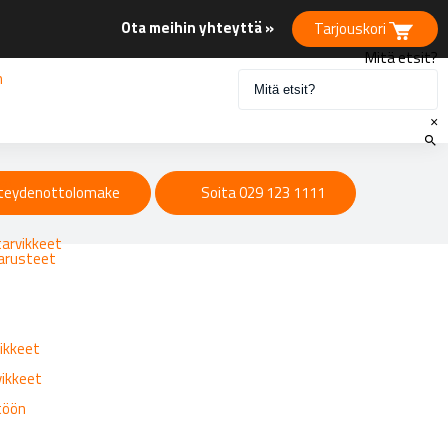
Ota meihin yhteyttä »
Tarjouskori
Mitä etsit?
n
×
eet
teydenottolomake
Soita 029 123 1111
tarvikkeet
varusteet
ikkeet
vikkeet
ttöön