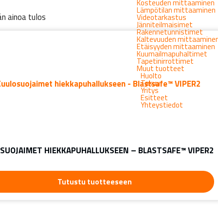
Kosteuden mittaaminen
Lämpötilan mittaaminen
n ainoa tulos
Videotarkastus
Jänniteilmaisimet
Rakennetunnistimet
Kaltevuuden mittaamine
Etäisyyden mittaaminen
Kuumailmapuhaltimet
Tapetinirrottimet
Muut tuotteet
Huolto
Takuu
Yritys
Esitteet
Yhteystiedot
SUOJAIMET HIEKKAPUHALLUKSEEN – BLASTSAFE™ VIPER2
Tutustu tuotteeseen