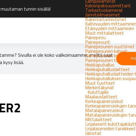
Lämpökamerat
Kalvonpaksuusmittarit
 muutaman tunnin sisällä!
Tarkastuskamerat
Jänniteilmaisimet
Rakennetunnistimet
Kaltevuuden mittaamine
Etäisyyden mittaaminen
Muut mittalaitteet
Painepesu
Painepesurit
Painepesurien suuttimet
Painepesurien kahvat
tamme? Sivuilla ei ole koko valikoimaamme, meiltä saat
Painepesurien lisävarust
Yh
Painepesurien tarvikkeet
a kysy lisää.
Hiekkapuhallus
Hiekkapuhalluslaitteet
Hiekkapuhalluslaitteiden 
Hiekkapuhalluksen suoja
Muut tuotteet
Merkintäkynät
Kuluttajille
Maalauslaitteet
Korkeapaineruiskut
PER2
Korkeapaineruiskujen tarv
Matalapaineruiskut
Matalapaineruiskujen tar
Mittalaitteet
Linjalaserit kuluttajakäy
Linjalasereiden tarvikkeet
Jalustat