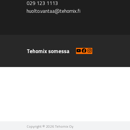
029 123 1113
huolto.vantaa@tehomix.fi
YouTube
Facebook
Instagram
Tehomix somessa
Copyright © 2026 Tehomix Oy