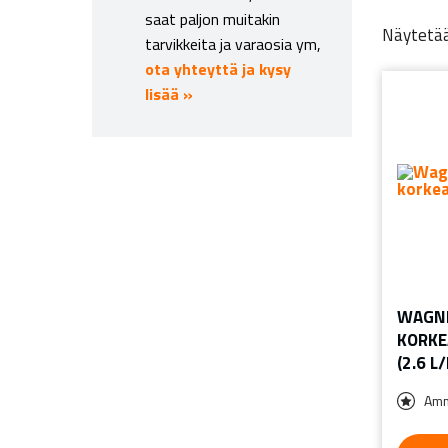
saat paljon muitakin
Näytetää
tarvikkeita ja varaosia ym,
ota yhteyttä ja kysy
lisää »
WAGNE
KORKE
(2.6 L
Amm