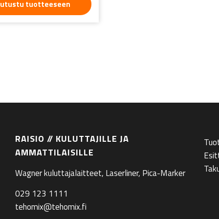
utustu tuotteeseen
RAISIO // KULUTTAJILLE JA
Tuo
AMMATTILAISILLE
Esit
Tak
Wagner kuluttajalaitteet, Laserliner, Pica-Marker
029 123 1111
tehomix@tehomix.fi