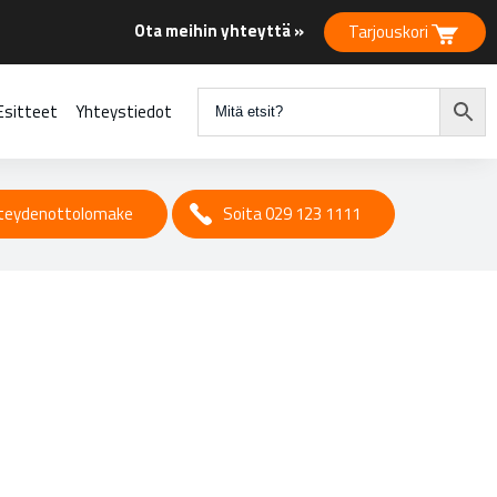
Ota meihin yhteyttä »
Tarjouskori
Esitteet
Yhteystiedot
teydenottolomake
Soita 029 123 1111