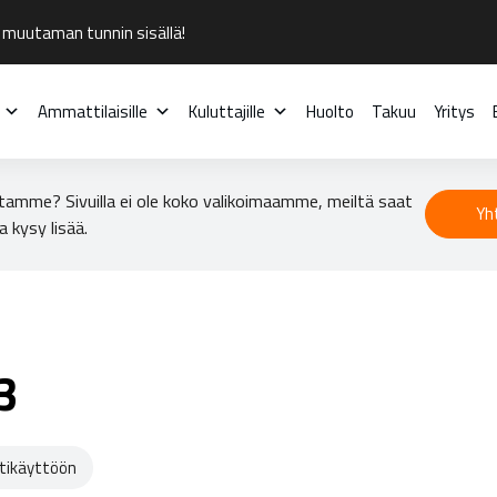
 muutaman tunnin sisällä!
Ammattilaisille
Kuluttajille
Huolto
Takuu
Yritys
tamme? Sivuilla ei ole koko valikoimaamme, meiltä saat
Yh
a kysy lisää.
3
ikäyttöön