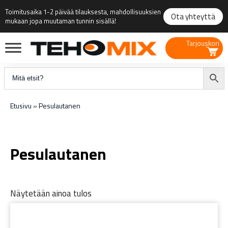
Toimitusaika 1-2 päivää tilauksesta, mahdollisuuksien
Ota yhteyttä
mukaan jopa muutaman tunnin sisällä!
Tarjouskori
Etusivu
»
Pesulautanen
Pesulautanen
Näytetään ainoa tulos