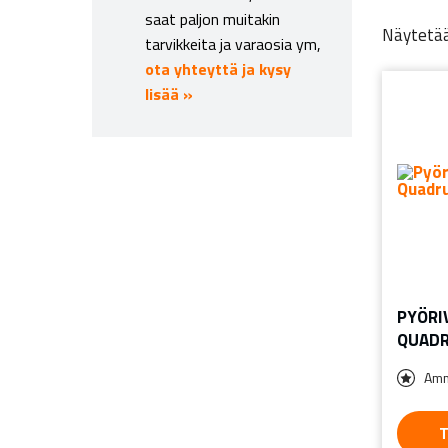
saat paljon muitakin
Näytetää
tarvikkeita ja varaosia ym,
ota yhteyttä ja kysy
lisää »
PYÖRI
QUADR
Amm
T