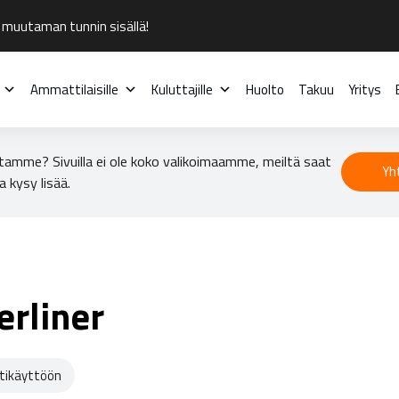
 muutaman tunnin sisällä!
Ammattilaisille
Kuluttajille
Huolto
Takuu
Yritys
tamme? Sivuilla ei ole koko valikoimaamme, meiltä saat
Yh
a kysy lisää.
erliner
ikäyttöön