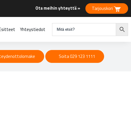
Ota meihin yhteyttä »
Tarjouskori
Esitteet
Yhteystiedot
teydenottolomake
Soita 029 123 1111