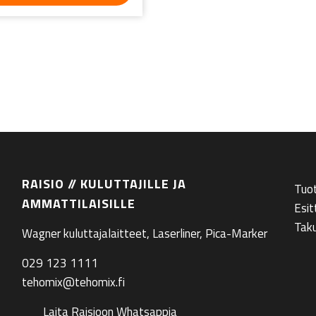
RAISIO // KULUTTAJILLE JA
Tuo
AMMATTILAISILLE
Esit
Tak
Wagner kuluttajalaitteet, Laserliner, Pica-Marker
029 123 1111
tehomix@tehomix.fi
Laita Raisioon Whatsappia