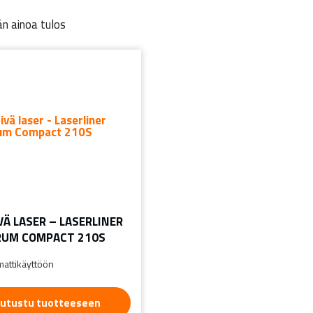
n ainoa tulos
VÄ LASER – LASERLINER
UM COMPACT 210S
attikäyttöön
utustu tuotteeseen