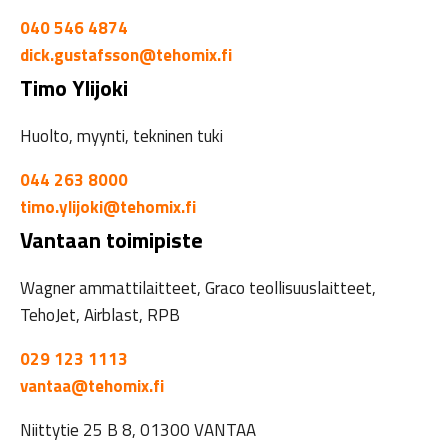
040 546 4874
dick.gustafsson@tehomix.fi
Timo Ylijoki
Huolto, myynti, tekninen tuki
044 263 8000
timo.ylijoki@tehomix.fi
Vantaan toimipiste
Wagner ammattilaitteet, Graco teollisuuslaitteet,
TehoJet, Airblast, RPB
029 123 1113
vantaa@tehomix.fi
Niittytie 25 B 8, 01300 VANTAA