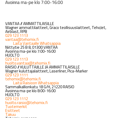
Avoinna ma-pe klo 7:00-16:00
VANTAA // AMMATTILAISILLE
Wagner ammattilaitteet, Graco teollisuuslaitteet, TehoJet,
Airblast, RPB
029 123 1113
vantaa@tehomix.fi
Laita Vantaalle Whatsappia
Niittytie 25 B 8, 01300 VANTAA
Avoinna ma-pe klo 7:00-16:00
HUOLTO
029 123 1113
huolto.vantaa@tehomix.fi
RAISIO // KULUTTAJILLE JA AMMATTILAISILLE
Wagner kuluttajalaitteet, Laserliner, Pica-Marker
029 123 1111
tehomix@tehomix.fi
Laita Raisioon Whatsappia
Sammalkallionkatu 18 G/H, 21220 RAISIO
Avoinna ma-pe klo 8:00-16:00
HUOLTO
029 123 1112
huolto.raisio@tehomix.fi
Tuotemerkit
Esitteet
Takuu