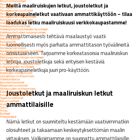
Muut mittalaitteet
Meiltä maaliruiskujen letkut, joustoletkut ja
Painepesu
Painepesurit
Painepesurien suuttimet
korkeapaineletkut vaativaan ammattikäyttöön – tilaa
Painepesurien kahvat
Painepesurien lisävarusteet
Painepesurien tarvikkeet
laadukas letku maaliruiskuusi verkkokaupastamme!
Hiekkapuhallus
Hiekkapuhalluslaitteet
Hiekkapuhalluslaitteiden tarvikkeet
Hiekkapuhalluksen suojavarusteet
Ammattimaisesti tehtävä maalaustyö vaatii
Muut tuotteet
Merkintäkynät
Kuluttajille
luonnollisesti myös parhaita ammattitason työvälineitä
Maalauslaitteet
Korkeapaineruiskut
Korkeapaineruiskujen tarvikkeet
onnistuakseen. Tarjoamme korkeatasoisia maaliruiskun
Matalapaineruiskut
Matalapaineruiskujen tarvikkeet
letkuja, joustoletkuja sekä erityisen kestäviä
Mittalaitteet
Linjalaserit kuluttajakäyttöön
Linjalasereiden tarvikkeet
korkeapaineletkuja juuri pro-käyttöön.
Jalustat
Kosteuden mittaaminen
Lämpötilan mittaaminen
Videotarkastus
Jänniteilmaisimet
Rakennetunnistimet
Kaltevuuden mittaaminen
Joustoletkut ja maaliruiskun letkut
Etäisyyden mittaaminen
Kuumailmapuhaltimet
Tapetinirrottimet
Muut tuotteet
ammattilaisille
Huolto
Takuu
Yritys
Esitteet
Yhteystiedot
Nämä letkut on suunniteltu kestämään vaativimmatkin
olosuhteet ja takaamaan keskeytyksettömän maalin
virtauksen. Valikoimamme on suunnattu ammattilaisille,