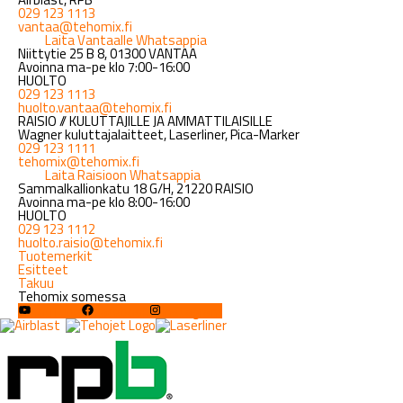
029 123 1113
vantaa@tehomix.fi
Laita Vantaalle Whatsappia
Niittytie 25 B 8, 01300 VANTAA
Avoinna ma-pe klo 7:00-16:00
HUOLTO
029 123 1113
huolto.vantaa@tehomix.fi
RAISIO // KULUTTAJILLE JA AMMATTILAISILLE
Wagner kuluttajalaitteet, Laserliner, Pica-Marker
029 123 1111
tehomix@tehomix.fi
Laita Raisioon Whatsappia
Sammalkallionkatu 18 G/H, 21220 RAISIO
Avoinna ma-pe klo 8:00-16:00
HUOLTO
029 123 1112
huolto.raisio@tehomix.fi
Tuotemerkit
Esitteet
Takuu
Tehomix somessa
YouTube
Facebook
Instagram