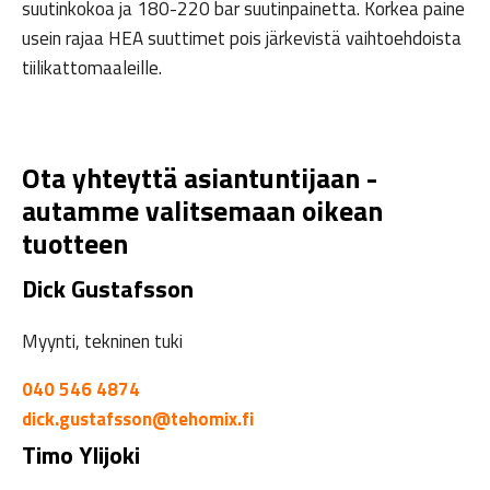
suutinkokoa ja 180-220 bar suutinpainetta. Korkea paine
usein rajaa HEA suuttimet pois järkevistä vaihtoehdoista
tiilikattomaaleille.
Ota yhteyttä asiantuntijaan -
autamme valitsemaan oikean
tuotteen
Dick Gustafsson
Myynti, tekninen tuki
040 546 4874
dick.gustafsson@tehomix.fi
Timo Ylijoki