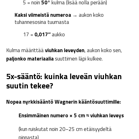
5 = noin
50°
kulma (lisää nolla perään)
Kaksi viimeistä numeroa
→ aukon koko
tuhannesosina tuumasta
17 =
0,017″
aukko
Kulma määrittää
viuhkan leveyden
, aukon koko sen,
paljonko materiaalia
suuttimen läpi kulkee.
5x-sääntö: kuinka leveän viuhkan
suutin tekee?
Nopea nyrkkisääntö Wagnerin kääntösuuttimille:
Ensimmäinen numero × 5 cm ≈ viuhkan leveys
(kun ruiskutat noin 20–25 cm etäisyydeltä
pinnasta)