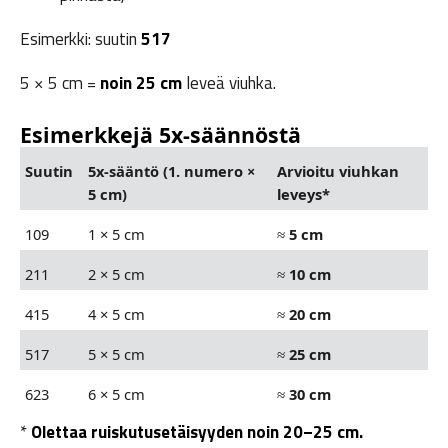
Esimerkki: suutin
517
5 × 5 cm =
noin 25 cm
leveä viuhka.
Esimerkkejä 5x-säännöstä
Suutin
5x-sääntö (1. numero ×
Arvioitu viuhkan
5 cm)
leveys*
109
1 × 5 cm
≈
5 cm
211
2 × 5 cm
≈
10 cm
415
4 × 5 cm
≈
20 cm
517
5 × 5 cm
≈
25 cm
623
6 × 5 cm
≈
30 cm
*
Olettaa ruiskutusetäisyyden noin 20–25 cm.