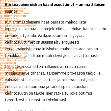
Muut mittalaitteet
Korkeapaineruiskun kääntösuuttimet – ammattilaisen
Painepesu
Painepesurit
Painepesurien suuttimet
valinta
Painepesurien kahvat
Painepesurien lisävarusteet
Painepesurien tarvikkeet
Hiekkapuhallus
Hiekkapuhalluslaitteet
Kun ammattilaisena haet parasta mahdollista
Hiekkapuhalluslaitteiden tarvikkeet
Hiekkapuhalluksen suojavarusteet
lopputulosta maalausprojekteihisi, laadukas kääntösuutin
Muut tuotteet
Merkintäkynät
Kuluttajille
on tärkeä työkalu. Valikoimistamme löytyvät
Maalauslaitteet
Korkeapaineruiskut
Korkeapaineruiskujen tarvikkeet
kääntösuuttimet on suunniteltu erityisesti
Matalapaineruiskut
Matalapaineruiskujen tarvikkeet
korkeapaineisiin maaliruiskuihin, mahdollistaen tarkan,
Mittalaitteet
Linjalaserit kuluttajakäyttöön
Linjalasereiden tarvikkeet
tehokkaan ja hallitun maalin levityksen vaivattomasti.
Jalustat
Kosteuden mittaaminen
Lämpötilan mittaaminen
Videotarkastus
Olipa kyseessä sitten millainen ammattimainen
Jänniteilmaisimet
Rakennetunnistimet
Kaltevuuden mittaaminen
maalaustarve tahansa, tarjoamme pro-tason tekijöille
Etäisyyden mittaaminen
Kuumailmapuhaltimet
Tapetinirrottimet
vain parasta. Investoi laatuun ja tee maalaustyöstäsi
Muut tuotteet
Huolto
Takuu
entistä tehokkaampaa ja tarkempaa. Laadukas
Yritys
Esitteet
kääntösuutin on täydellinen ratkaisu, joka optimoi
Yhteystiedot
työnjälkesi ja tehostaa toimintaasi.