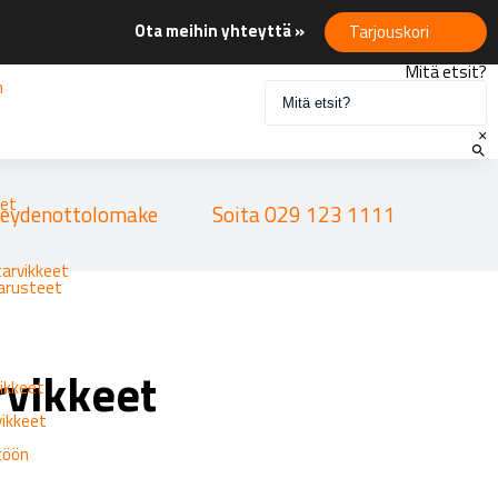
Ota meihin yhteyttä »
Tarjouskori
Mitä etsit?
n
×
eet
eydenottolomake
Soita 029 123 1111
tarvikkeet
varusteet
rvikkeet
ikkeet
vikkeet
ttöön