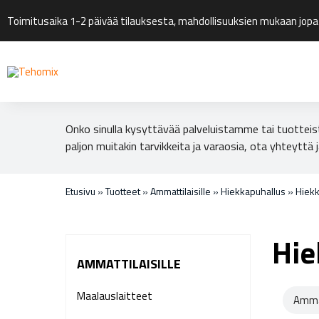
Toimitusaika 1-2 päivää tilauksesta, mahdollisuuksien mukaan jopa
Onko sinulla kysyttävää palveluistamme tai tuotteis
paljon muitakin tarvikkeita ja varaosia, ota yhteyttä j
Etusivu
»
Tuotteet
»
Ammattilaisille
»
Hiekkapuhallus
»
Hiekk
Hie
AMMATTILAISILLE
Maalauslaitteet
Amma