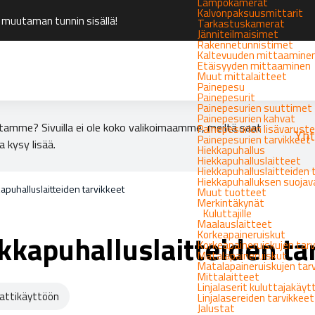
Lämpökamerat
Kalvonpaksuusmittarit
 muutaman tunnin sisällä!
Tarkastuskamerat
Jänniteilmaisimet
Rakennetunnistimet
Kaltevuuden mittaamine
Etäisyyden mittaaminen
Muut mittalaitteet
Painepesu
Painepesurit
Painepesurien suuttimet
Painepesurien kahvat
tamme? Sivuilla ei ole koko valikoimaamme, meiltä saat
Painepesurien lisävarust
Yht
Painepesurien tarvikkeet
a kysy lisää.
Hiekkapuhallus
Hiekkapuhalluslaitteet
Hiekkapuhalluslaitteiden 
Hiekkapuhalluksen suoja
apuhalluslaitteiden tarvikkeet
Muut tuotteet
Merkintäkynät
Kuluttajille
Maalauslaitteet
Korkeapaineruiskut
kkapuhalluslaitteiden ta
Korkeapaineruiskujen tarv
Matalapaineruiskut
Matalapaineruiskujen tar
Mittalaitteet
Linjalaserit kuluttajakäy
ttikäyttöön
Linjalasereiden tarvikkeet
Jalustat