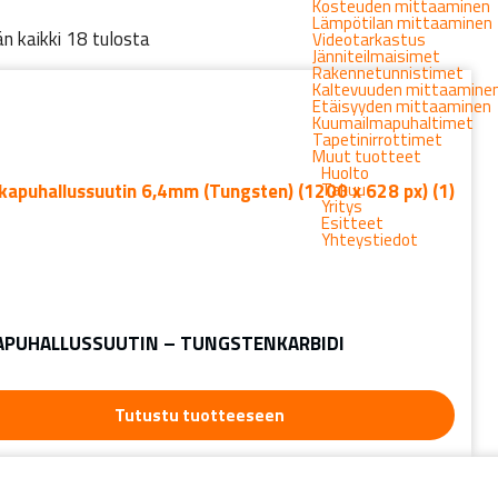
Kosteuden mittaaminen
Lämpötilan mittaaminen
n kaikki 18 tulosta
Videotarkastus
Jänniteilmaisimet
Rakennetunnistimet
Kaltevuuden mittaamine
Etäisyyden mittaaminen
Kuumailmapuhaltimet
Tapetinirrottimet
Muut tuotteet
Huolto
Takuu
Yritys
Esitteet
Yhteystiedot
APUHALLUSSUUTIN – TUNGSTENKARBIDI
Tutustu tuotteeseen